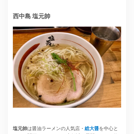
西中島 塩元帥
塩元帥
は醤油ラーメンの人気店・
総大醤
を中心と