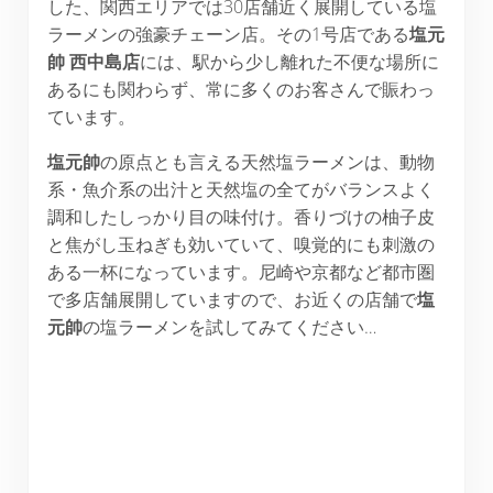
した、関西エリアでは30店舗近く展開している塩
ラーメンの強豪チェーン店。その1号店である
塩元
帥 西中島店
には、駅から少し離れた不便な場所に
あるにも関わらず、常に多くのお客さんで賑わっ
ています。
塩元帥
の原点とも言える天然塩ラーメンは、動物
系・魚介系の出汁と天然塩の全てがバランスよく
調和したしっかり目の味付け。香りづけの柚子皮
と焦がし玉ねぎも効いていて、嗅覚的にも刺激の
ある一杯になっています。尼崎や京都など都市圏
で多店舗展開していますので、お近くの店舗で
塩
元帥
の塩ラーメンを試してみてください…