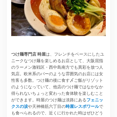
つけ麺専門店 時屋
は、フレンチをベースにしたユ
ニークなつけ麺を楽しめるお店として、大阪屈指
のラーメン激戦区・西中島南方でも異彩を放つ人
気店。欧米系のバーのような雰囲気のお店には女
性客も多数。つけ麺の後に食す〆ご飯がリゾット
のようになっていて、他店のつけ麺ではなかなか
得られないちょっと変わった食体験を楽しむこと
ができます。時屋のつけ麺は淡路にある
フェニッ
クスの涙
や天神橋筋六丁目の
時屋レスポワール
で
も食べられるので、近くに行かれた時はぜひどう