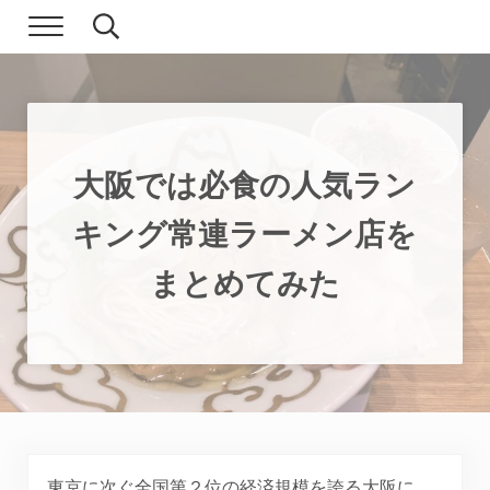
Skip to main content
Skip to header right navigation
Skip to site footer
Menu
Search...
現実逃避.com
食べ歩き、一人旅…そして時々家族旅行
大阪では必食の人気ラン
キング常連ラーメン店を
まとめてみた
東京に次ぐ全国第２位の経済規模を誇る大阪に