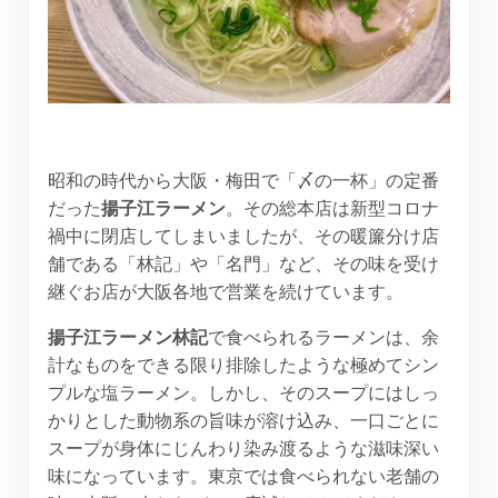
昭和の時代から大阪・梅田で「〆の一杯」の定番
だった
揚子江ラーメン
。その総本店は新型コロナ
禍中に閉店してしまいましたが、その暖簾分け店
舗である「林記」や「名門」など、その味を受け
継ぐお店が大阪各地で営業を続けています。
揚子江ラーメン林記
で食べられるラーメンは、余
計なものをできる限り排除したような極めてシン
プルな塩ラーメン。しかし、そのスープにはしっ
かりとした動物系の旨味が溶け込み、一口ごとに
スープが身体にじんわり染み渡るような滋味深い
味になっています。東京では食べられない老舗の