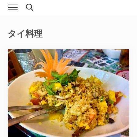
Skip to main content
Skip to header right navigation
Skip to site footer
Menu
Search...
現実逃避.com
食べ歩き、一人旅…そして時々家族旅行
タイ料理