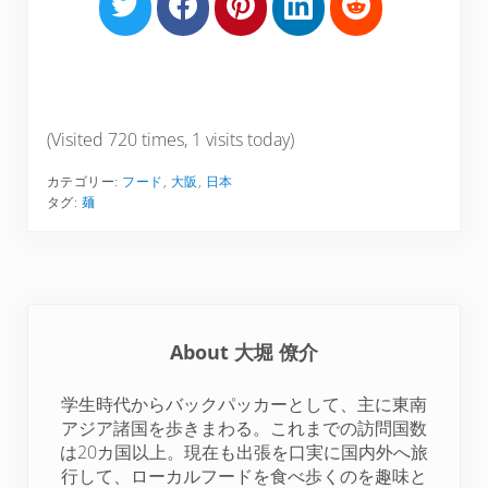
S
S
S
S
S
h
h
h
h
h
a
a
a
a
a
r
r
r
r
r
e
e
e
e
e
o
o
o
o
o
(Visited 720 times, 1 visits today)
n
n
n
n
n
カテゴリー:
フード
,
大阪
,
日本
T
F
P
L
R
タグ:
麺
w
a
i
i
e
i
c
n
n
d
t
e
t
k
d
t
b
e
e
i
e
o
r
d
t
About
大堀 僚介
r
o
e
I
k
s
n
学生時代からバックパッカーとして、主に東南
t
アジア諸国を歩きまわる。これまでの訪問国数
は20カ国以上。現在も出張を口実に国内外へ旅
行して、ローカルフードを食べ歩くのを趣味と