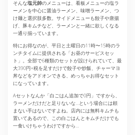
そんな
塩元帥
のメニューは、看板メニューの塩ラ
ーメンを中心に醤油ラーメン、味噌ラーメン、つ
け麺と選択肢多数。サイドメニューも餃子や唐揚
げ、豚キムチなど、ラーメンと一緒に欲しくなる
一通り揃っています。
特にお得なのが、平日と土曜日の11時〜15時のラ
ンチタイムに提供される「お昼のサービスセッ
ト」。全部で6種類のセットが設けられていて、最
大390円+税を足すだけで餃子や炒飯、チャーマヨ
丼などをアドオンできる、めっちゃお得なセット
になっています。
Aセットなんか「白ごはん追加で0円」ですから、
ラーメンだけだと足りないな…という場合には頼
まない手はないですよね。店内には無料キムチも
置いてあるので、この白ごはんとキムチだけでも
一食いけちゃうわけですから…