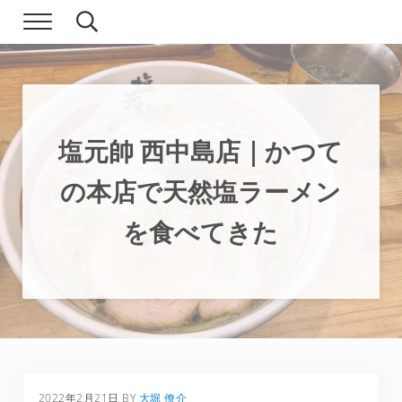
Skip to main content
Skip to header right navigation
Skip to site footer
Menu
Search...
現実逃避.com
食べ歩き、一人旅…そして時々家族旅行
塩元帥 西中島店｜かつて
の本店で天然塩ラーメン
を食べてきた
2022年2月21日
BY
大堀 僚介