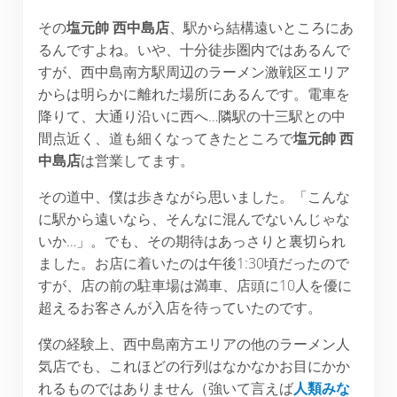
その
塩元帥 西中島店
、駅から結構遠いところにあ
るんですよね。いや、十分徒歩圏内ではあるんで
すが、西中島南方駅周辺のラーメン激戦区エリア
からは明らかに離れた場所にあるんです。電車を
降りて、大通り沿いに西へ…隣駅の十三駅との中
間点近く、道も細くなってきたところで
塩元帥 西
中島店
は営業してます。
その道中、僕は歩きながら思いました。「こんな
に駅から遠いなら、そんなに混んでないんじゃな
いか…」。でも、その期待はあっさりと裏切られ
ました。お店に着いたのは午後1:30頃だったので
すが、店の前の駐車場は満車、店頭に10人を優に
超えるお客さんが入店を待っていたのです。
僕の経験上、西中島南方エリアの他のラーメン人
気店でも、これほどの行列はなかなかお目にかか
れるものではありません（強いて言えば
人類みな