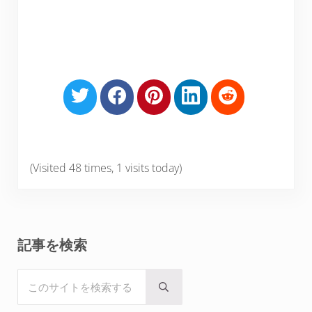
S
S
S
S
S
h
h
h
h
h
a
a
a
a
a
r
r
r
r
r
e
e
e
e
e
(Visited 48 times, 1 visits today)
o
o
o
o
o
n
n
n
n
n
T
F
P
L
R
w
a
i
i
e
Sidebar
記事を検索
i
c
n
n
d
t
e
t
k
d
このサイトを検索する
t
b
e
e
i
Submit search
e
o
r
d
t