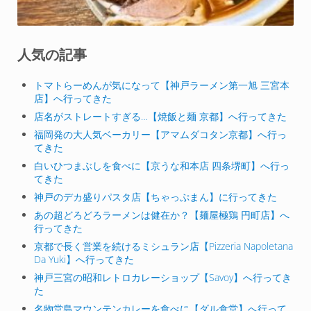
人気の記事
トマトらーめんが気になって【神戸ラーメン第一旭 三宮本
店】へ行ってきた
店名がストレートすぎる…【焼飯と麺 京都】へ行ってきた
福岡発の大人気ベーカリー【アマムダコタン京都】へ行っ
てきた
白いひつまぶしを食べに【京うな和本店 四条堺町】へ行っ
てきた
神戸のデカ盛りパスタ店【ちゃっぷまん】に行ってきた
あの超どろどろラーメンは健在か？【麺屋極鶏 円町店】へ
行ってきた
京都で長く営業を続けるミシュラン店【Pizzeria Napoletana
Da Yuki】へ行ってきた
神戸三宮の昭和レトロカレーショップ【Savoy】へ行ってき
た
名物堂島マウンテンカレーを食べに【ダル食堂】へ行って