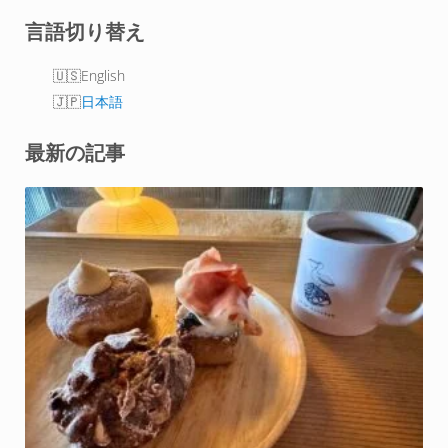
r
o
e
I
言語切り替え
k
s
n
t
English
日本語
最新の記事