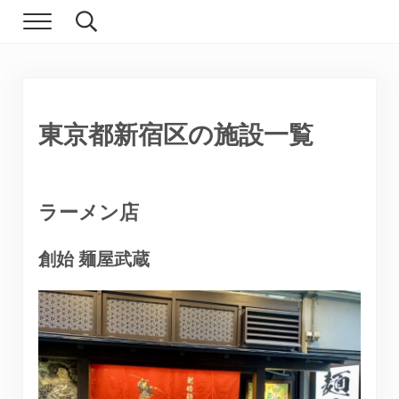
Skip to main content
Skip to header right navigation
Skip to site footer
Menu
Search...
現実逃避.com
食べ歩き、一人旅…そして時々家族旅行
東京都新宿区の施設一覧
ラーメン店
創始 麺屋武蔵