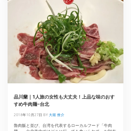
品川蘭｜1人旅の女性も大丈夫！上品な味のおす
すめ牛肉麺−台北
2018年10月27日
BY
大堀 僚介
魯肉飯と並び、台湾を代表するローカルフード「牛肉