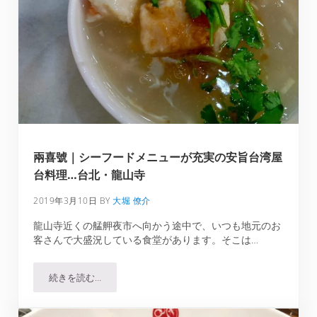
兩喜號｜シーフードメニューが充実の安旨台湾屋
台料理…台北・龍山寺
2019年3月10日
BY
大堀 僚介
龍山寺近くの艋舺夜市へ向かう途中で、いつも地元のお
客さんで大盛況している食堂があります。そこは…
続きを読む…
兩喜號｜シーフードメニューが充実の安旨台湾屋台料理…