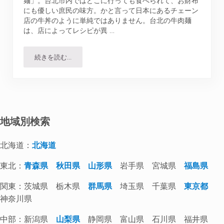
麺」。台北市内ではどこに行っても食べられて、お財布
にも優しい庶民の味方。かと言って日本にあるチェーン
店の牛丼のように単純ではありません。台北の牛肉麺
は、店によってレシピが異 …
続きを読む…
品川蘭｜1人旅の女性も大丈夫！上品な味のおすすめ牛肉麺
地域別検索
北海道：
北海道
東北：
青森県
秋田県
山形県
岩手県 宮城県
福島県
関東：茨城県 栃木県
群馬県
埼玉県 千葉県
東京都
神奈川県
中部：新潟県
山梨県
静岡県 富山県 石川県 福井県