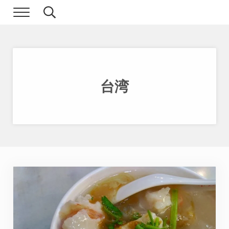
Skip to main content
Skip to header right navigation
Skip to site footer
Menu
Search...
現実逃避.com
食べ歩き、一人旅…そして時々家族旅行
台湾