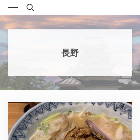
Skip to main content
Skip to header right navigation
Skip to site footer
Menu
Search...
現実逃避.com
食べ歩き、一人旅…そして時々家族旅行
長野