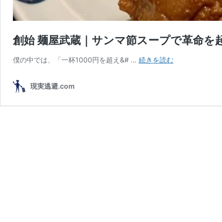
創始 麺屋武蔵｜サンマ節スープで革命を
創
僕の中では、「一杯1000円を超え&# …
続きを読む
始
麺
現実逃避.com
屋
武
蔵
｜
サ
ン
マ
節
ス
ー
プ
で
革