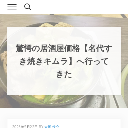
Skip to main content
Skip to header right navigation
Skip to site footer
Menu
Search...
現実逃避.com
食べ歩き、一人旅…そして時々家族旅行
驚愕の居酒屋価格【名代す
き焼きキムラ】へ行って
きた
2026年5月22日
BY
大堀 僚介