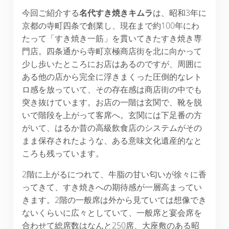
今回ご紹介する
名代すき焼きキムラ
は、昭和3年に
京都の寺町四条で創業し、現在まで約100年にわ
たって「すき焼き一筋」を貫いてきたすき焼き専
門店。四条通から寺町京極商店街を北に向かって
少し歩いたところにお店はあるのですが、周囲に
ある他の店から完全に浮きまくった圧倒的なレト
ロ感を放っていて、その存在感は商店街の中でも
突き抜けています。お店の一階は玄関で、靴を脱
いで階段を上がって客席へ。玄関には下足番の方
がいて、はるか昔の高級飲食店のシステムがその
まま保存されたような、ある意味文化遺産的なと
ころも残っています。
2階に上がるにつれて、牛脂の甘い匂いが徐々に香
ってきて、すき焼きへの期待感が一層高まってい
きます。2階の一般席は外から見ていては想像でき
ないくらいに広々としていて、一般席と宴会席を
合わせて総席数はなんと250席、大座敷のある昭