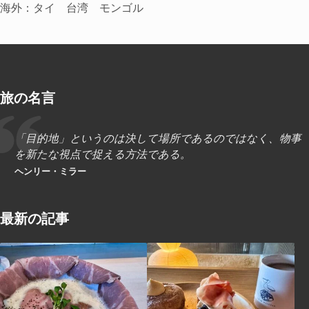
海外：タイ 台湾 モンゴル
旅の名言
「目的地」というのは決して場所であるのではなく、物事
を新たな視点で捉える方法である。
ヘンリー・ミラー
最新の記事