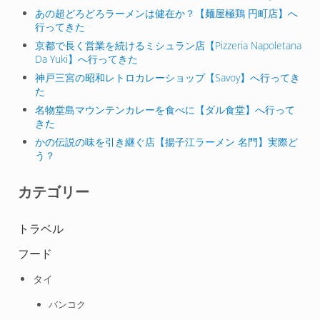
あの超どろどろラーメンは健在か？【麺屋極鶏 円町店】へ
行ってきた
京都で長く営業を続けるミシュラン店【Pizzeria Napoletana
Da Yuki】へ行ってきた
神戸三宮の昭和レトロカレーショップ【Savoy】へ行ってき
た
名物堂島マウンテンカレーを食べに【ダル食堂】へ行って
きた
かの伝説の味を引き継ぐ店【揚子江ラーメン 名門】実際ど
う？
カテゴリー
トラベル
フード
タイ
バンコク