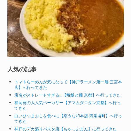
人気の記事
トマトらーめんが気になって【神戸ラーメン第一旭 三宮本
店】へ行ってきた
店名がストレートすぎる…【焼飯と麺 京都】へ行ってきた
福岡発の大人気ベーカリー【アマムダコタン京都】へ行っ
てきた
白いひつまぶしを食べに【京うな和本店 四条堺町】へ行っ
てきた
神戸のデカ盛りパスタ店【ちゃっぷまん】に行ってきた