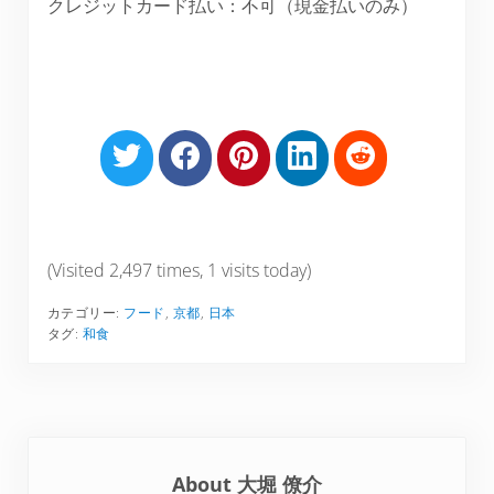
クレジットカード払い：不可（現金払いのみ）
S
S
S
S
S
h
h
h
h
h
a
a
a
a
a
r
r
r
r
r
e
e
e
e
e
(Visited 2,497 times, 1 visits today)
o
o
o
o
o
カテゴリー:
フード
,
京都
,
日本
n
n
n
n
n
タグ:
和食
T
F
P
L
R
w
a
i
i
e
i
c
n
n
d
t
e
t
k
d
t
b
e
e
i
About
大堀 僚介