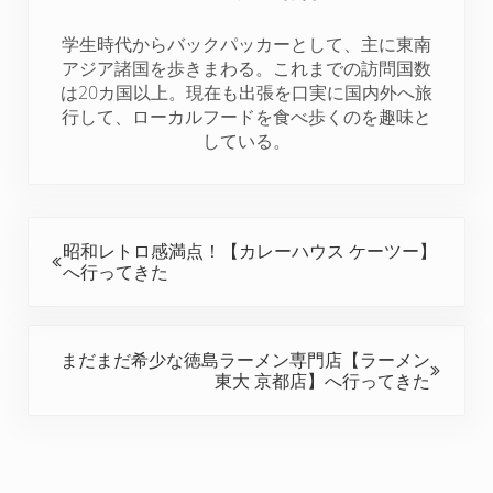
e
o
r
d
t
r
o
e
I
学生時代からバックパッカーとして、主に東南
k
s
n
アジア諸国を歩きまわる。これまでの訪問国数
t
は20カ国以上。現在も出張を口実に国内外へ旅
行して、ローカルフードを食べ歩くのを趣味と
している。
前の投稿:
昭和レトロ感満点！【カレーハウス ケーツー】
へ行ってきた
次の投稿:
まだまだ希少な徳島ラーメン専門店【ラーメン
東大 京都店】へ行ってきた
Reader Interactions