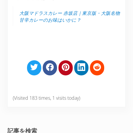
大阪マドラスカレー 赤坂店｜東京版・大阪名物
甘辛カレーのお味はいかに？
S
S
S
S
S
h
h
h
h
h
a
a
a
a
a
r
r
r
r
r
e
e
e
e
e
(Visited 183 times, 1 visits today)
o
o
o
o
o
n
n
n
n
n
T
F
P
L
R
w
a
i
i
e
Sidebar
記事を検索