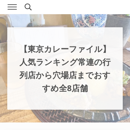
Skip to main content
Skip to header right navigation
Skip to site footer
Menu
Search...
現実逃避.com
食べ歩き、一人旅…そして時々家族旅行
【東京カレーファイル】
人気ランキング常連の行
列店から穴場店までおす
すめ全8店舗