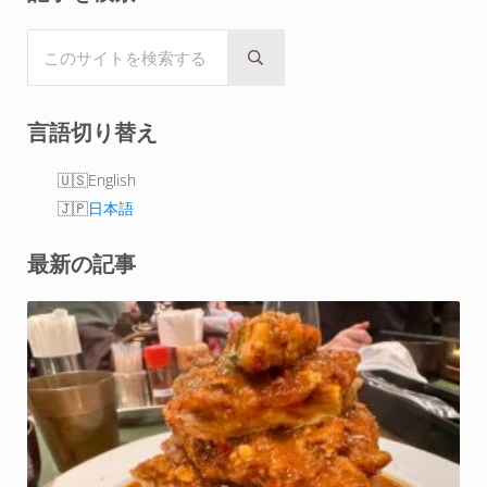
i
c
n
n
d
t
e
t
k
d
このサイトを検索する
t
b
e
e
i
Submit search
e
o
r
d
t
r
o
e
I
言語切り替え
k
s
n
t
English
日本語
最新の記事