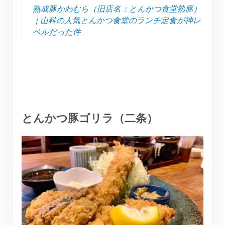
熟成豚かわむら（旧店名：とんかつ食堂熟豚）
｜山科の人気とんかつ食堂のランチ定食が神レ
ベルだった件
とんかつ豚ゴリラ（二条）