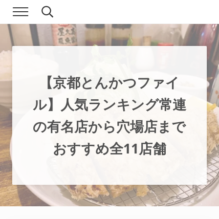
Skip to main content
Skip to header right navigation
Skip to site footer
Menu
Search...
現実逃避.com
食べ歩き、一人旅…そして時々家族旅行
【京都とんかつファイ
ル】人気ランキング常連
の有名店から穴場店まで
おすすめ全11店舗