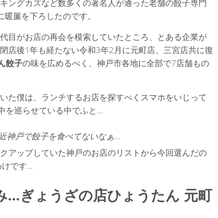
キングカズなど数多くの著名人が通った老舗の餃子専門
に暖簾を下ろしたのです。
代目がお店の再会を模索していたところ、とある企業が
閉店後1年も経たない令和3年2月に元町店、三宮店共に復
ん餃子
の味を広めるべく、神戸市各地に全部で7店舗もの
いた僕は、ランチするお店を探すべくスマホをいじって
中を巡らせている中でふと…
近神戸で餃子を食べてないなぁ…
クアップしていた神戸のお店のリストから今回選んだの
わけです…
み…ぎょうざの店ひょうたん 元町