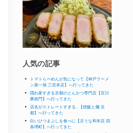
人気の記事
トマトらーめんが気になって【神戸ラーメ
ン第一旭 三宮本店】へ行ってきた
隠れ家すぎる京都のとんかつ専門店【宮川
豚衛門】へ行ってきた
店名がストレートすぎる…【焼飯と麺 京
都】へ行ってきた
白いひつまぶしを食べに【京うな和本店 四
条堺町】へ行ってきた