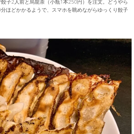
で餃子2人前と烏龍茶（小瓶1本250円）を注文。どうやら
0分ほどかかるようで、スマホを眺めながらゆっくり餃子