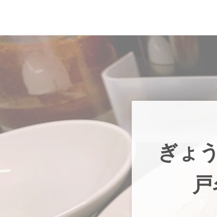
Skip to main content
Skip to header right navigation
Skip to site footer
現実逃避.com
食べ歩き、一人旅…そして時々家族旅行
ぎょう
戸