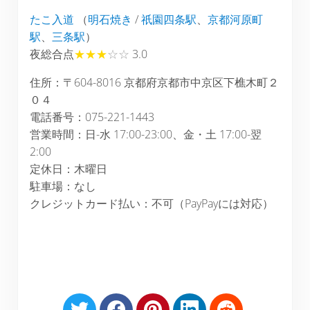
たこ入道
（
明石焼き
/
祇園四条駅
、
京都河原町
駅
、
三条駅
）
夜総合点
★★★
☆☆
3.0
住所：〒604-8016 京都府京都市中京区下樵木町２
０４
電話番号：075-221-1443
営業時間：日-水 17:00-23:00、金・土 17:00-翌
2:00
定休日：木曜日
駐車場：なし
クレジットカード払い：不可（PayPayには対応）
S
S
S
S
S