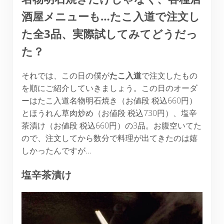
酒屋メニューも…たこ入道で注文し
た全3品、実際試してみてどうだっ
た？
それでは、この日の僕が
たこ入道
で注文したもの
を順にご紹介していきましょう。この日のオーダ
ーはたこ入道名物明石焼き（お値段 税込660円）
とほうれん草肉炒め（お値段 税込730円）、塩辛
茶漬け（お値段 税込660円）の3品。お腹空いてた
ので、注文してから数分で料理が出てきたのは嬉
しかったんですが…
塩辛茶漬け