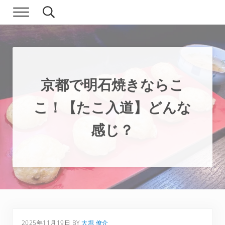
Skip to main content
Skip to header right navigation
Skip to site footer
Menu
Search...
現実逃避.com
食べ歩き、一人旅…そして時々家族旅行
京都で明石焼きならこ
こ！【たこ入道】どんな
感じ？
2025年11月19日
BY
大堀 僚介