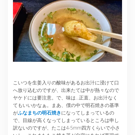
こいつを生姜入りの酸味があるお出汁に浸けて口
へ放り込むのですが、出来たては中が熱々なので
ヤケドには要注意。で、味は…正直、お出汁なく
てもいいかなぁ。まあ、僕の中で明石焼きの基準
が
ふなまちの明石焼き
になってしまっているの
で、目線が高くなってしまっているところは申し
訳ないのですが、たこは4-5mm四方くらいで小さ