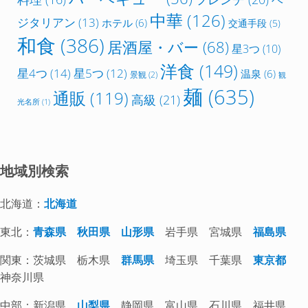
中華
(126)
ジタリアン
(13)
ホテル
(6)
交通手段
(5)
和食
(386)
居酒屋・バー
(68)
星3つ
(10)
洋食
(149)
星4つ
(14)
星5つ
(12)
温泉
(6)
景観
(2)
観
麺
(635)
通販
(119)
高級
(21)
光名所
(1)
地域別検索
北海道：
北海道
東北：
青森県
秋田県
山形県
岩手県 宮城県
福島県
関東：茨城県 栃木県
群馬県
埼玉県 千葉県
東京都
神奈川県
中部：新潟県
山梨県
静岡県 富山県 石川県 福井県