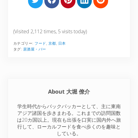
h
h
h
h
h
a
a
a
a
a
r
r
r
r
r
e
e
e
e
e
(Visited 2,112 times, 5 visits today)
o
o
o
o
o
カテゴリー:
フード
,
京都
,
日本
n
n
n
n
n
タグ:
居酒屋・バー
T
F
P
L
R
w
a
i
i
e
i
c
n
n
d
t
e
t
k
d
t
b
e
e
i
About
大堀 僚介
e
o
r
d
t
r
o
e
I
学生時代からバックパッカーとして、主に東南
k
s
n
アジア諸国を歩きまわる。これまでの訪問国数
t
は20カ国以上。現在も出張を口実に国内外へ旅
行して、ローカルフードを食べ歩くのを趣味と
している。