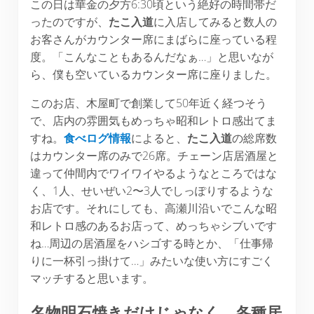
この日は華金の夕方6:30頃という絶好の時間帯だ
ったのですが、
たこ入道
に入店してみると数人の
お客さんがカウンター席にまばらに座っている程
度。「こんなこともあるんだなぁ…」と思いなが
ら、僕も空いているカウンター席に座りました。
このお店、木屋町で創業して50年近く経つそう
で、店内の雰囲気もめっちゃ昭和レトロ感出てま
すね。
食べログ情報
によると、
たこ入道
の総席数
はカウンター席のみで26席。チェーン店居酒屋と
違って仲間内でワイワイやるようなところではな
く、1人、せいぜい2〜3人でしっぽりするような
お店です。それにしても、高瀬川沿いでこんな昭
和レトロ感のあるお店って、めっちゃシブいです
ね…周辺の居酒屋をハシゴする時とか、「仕事帰
りに一杯引っ掛けて…」みたいな使い方にすごく
マッチすると思います。
名物明石焼きだけじゃなく、各種居