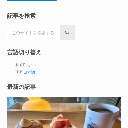
Sidebar
記事を検索
このサイトを検索する
Submit search
言語切り替え
English
日本語
最新の記事