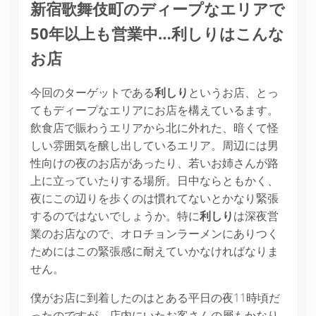
新宿歌舞伎町のディープなエリアで
50年以上も営業中…利しりはこんな
お店
今回のターゲットである
利しり
というお店、とっ
てもディープなエリアにお店を構えているます。
飲食店で賑わうエリアから北に外れた、暗くて怪
しい雰囲気を醸し出しているエリア。周辺には男
性向けの夜のお店があったり、若いお姉さんが路
上に立っていたりする場所。日中ならともかく、
夜にこの辺りを歩くのは慣れてないとかなり緊張
するのではないでしょうか。特に
利しり
は深夜営
業のお店なので、オロチョンラーメンにありつく
ためにはこの緊張感に耐えていかなければなりま
せん。
僕がお店に到着したのはとある平日の夜11時頃だ
ったのですが、店内にいたお客さんの層もかなり