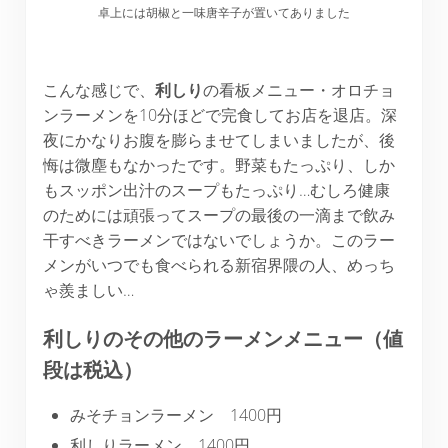
卓上には胡椒と一味唐辛子が置いてありました
こんな感じで、
利しり
の看板メニュー・オロチョ
ンラーメンを10分ほどで完食してお店を退店。深
夜にかなりお腹を膨らませてしまいましたが、後
悔は微塵もなかったです。野菜もたっぷり、しか
もスッポン出汁のスープもたっぷり…むしろ健康
のためには頑張ってスープの最後の一滴まで飲み
干すべきラーメンではないでしょうか。このラー
メンがいつでも食べられる新宿界隈の人、めっち
ゃ羨ましい…
利しりのその他のラーメンメニュー（値
段は税込）
みそチョンラーメン 1400円
利しりラーメン 1400円