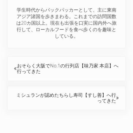
r
o
e
I
学生時代からバックパッカーとして、主に東南
k
s
n
アジア諸国を歩きまわる。これまでの訪問国数
t
は20カ国以上。現在も出張を口実に国内外へ旅
行して、ローカルフードを食べ歩くのを趣味と
している。
前の投稿:
おそらく大阪でNo.1の行列店【味乃家 本店】へ
行ってきた
次の投稿:
ミシュランが認めたちらし寿司【すし善】へ行
ってきた
Reader Interactions