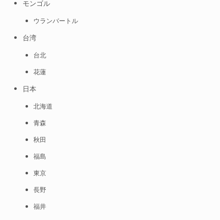
モンゴル
ウランバートル
台湾
台北
花蓮
日本
北海道
青森
秋田
福島
東京
長野
福井