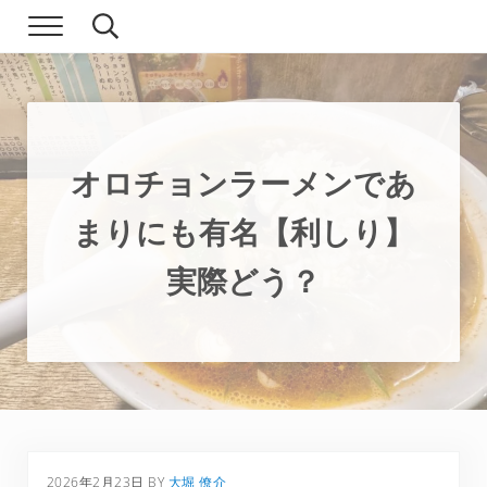
Skip to main content
Skip to header right navigation
Skip to site footer
Menu
Search...
現実逃避.com
食べ歩き、一人旅…そして時々家族旅行
オロチョンラーメンであ
まりにも有名【利しり】
実際どう？
2026年2月23日
BY
大堀 僚介