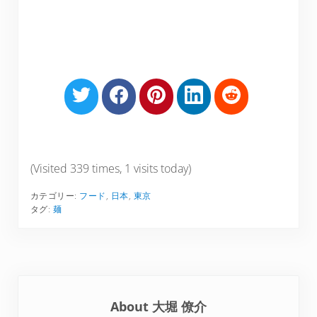
S
S
S
S
S
h
h
h
h
h
a
a
a
a
a
r
r
r
r
r
e
e
e
e
e
(Visited 339 times, 1 visits today)
o
o
o
o
o
カテゴリー:
フード
,
日本
,
東京
n
n
n
n
n
タグ:
麺
T
F
P
L
R
w
a
i
i
e
i
c
n
n
d
t
e
t
k
d
t
b
e
e
i
About
大堀 僚介
e
o
r
d
t