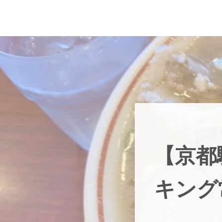
Skip to main content
Skip to header right navigation
Skip to site footer
現実逃避.com
食べ歩き、一人旅…そして時々家族旅行
【京都
キング