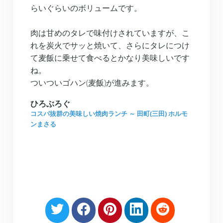
らいぐらいのボリュームです。
肉は甘めのタレで味付けされていますが、こ
れを炭火でサッと焼いて、さらにタレにつけ
て麦飯に乗せて食べるとかなり美味しいです
ね。
ついついゴハン(麦飯)が進みます。
ひろぶろぐ
コスパ抜群の美味しい焼肉ランチ ～ 田町(三田) ホルモ
ンまさる
S
S
S
S
S
h
h
h
h
h