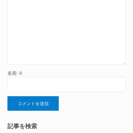
名前
※
Sidebar
記事を検索