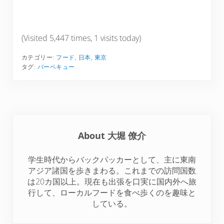
a
a
a
a
a
r
r
r
r
r
e
e
e
e
e
(Visited 5,447 times, 1 visits today)
o
o
o
o
o
カテゴリー:
フード
,
日本
,
東京
n
n
n
n
n
タグ:
バーベキュー
T
F
P
L
R
w
a
i
i
e
i
c
n
n
d
t
e
t
k
d
t
b
e
e
i
About
大堀 僚介
e
o
r
d
t
r
o
e
I
学生時代からバックパッカーとして、主に東南
k
s
n
アジア諸国を歩きまわる。これまでの訪問国数
t
は20カ国以上。現在も出張を口実に国内外へ旅
行して、ローカルフードを食べ歩くのを趣味と
している。