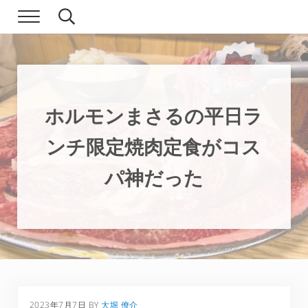
Skip to main content
Skip to header right navigation
Skip to site footer
Menu
Search...
現実逃避.com
食べ歩き、一人旅…そして時々家族旅行
ホルモンまさるの平日ラ
ンチ限定焼肉定食がコス
パ神だった
2023年7月7日
BY
大堀 僚介