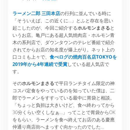
ラーメン二郎 三田本店
の行列に並んでいる時に
「そういえば、この近くに…」とふと存在を思い
起こしたのが、今回ご紹介する
ホルモンまさる
と
いうお店。亀戸にある超人気焼肉店・ホルモン青
木の系列店で、ダウンタウンのテレビ番組で紹介
されてからお店の知名度が爆上がり。ネット上の
口コミも上々で、
食べログの焼肉百名店TOKYOを
2019年から4年連続で受賞
している超人気店で
す。
その
ホルモンまさる
で平日ランチタイム限定の神
コスパ定食をやっているのを知っていた僕は、二
郎でラーメンをすすっている最中に胃袋と相談。
「ちょっと負担は大きいけど、食べ終わってから
30分くらい空くしなぁ…」ってことで胃袋からOK
をもらい、ラーメンを食べ終えてお店のある慶應
仲通り商店街へまっすぐ向かったのでした…