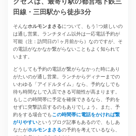
クセスは、最寄り駅の都営地下鉄三
田線・三田駅から徒歩
3
分
そんな
ホルモンまさる
について、もう1つ嬉しいの
は通し営業。ランチタイム以外は一応電話予約が
可能（注：訪問日の1ヶ月前から）なのですが、そ
の電話がなかなか繋がらないこともよく知られて
います。
どうしても予約の電話が繋がらなかった時にあり
がたいのが通し営業。ランチからディナーまでの
いわゆる「アイドルタイム」なら、予約なしでも
待ち時間なしで入店できる可能性が高まります。
もしこの時間帯に予定を確保できるなら、予約を
せずに突撃訪店するのもありでしょう。また、予
約をする場合でも
この時間帯に電話をかければ繋
がりやすい
というブログ記事もあるので、もしあ
なたが
ホルモンまさる
の予約を考えているなら、