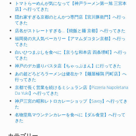
トマトらーめんが気になって【神戸ラーメン第一旭 三宮本
店】へ行ってきた
隠れ家すぎる京都のとんかつ専門店【宮川豚衛門】へ行っ
てきた
店名がストレートすぎる…【焼飯と麺 京都】へ行ってきた
福岡発の大人気ベーカリー【アマムダコタン京都】へ行っ
てきた
白いひつまぶしを食べに【京うな和本店 四条堺町】へ行っ
てきた
神戸のデカ盛りパスタ店【ちゃっぷまん】に行ってきた
あの超どろどろラーメンは健在か？【麺屋極鶏 円町店】へ
行ってきた
京都で長く営業を続けるミシュラン店【Pizzeria Napoletana
Da Yuki】へ行ってきた
神戸三宮の昭和レトロカレーショップ【Savoy】へ行ってき
た
名物堂島マウンテンカレーを食べに【ダル食堂】へ行って
きた
カテゴリー