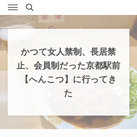
Skip to main content
Skip to header right navigation
Skip to site footer
Menu
Search...
現実逃避.com
食べ歩き、一人旅…そして時々家族旅行
かつて女人禁制、長居禁
止、会員制だった京都駅前
【へんこつ】に行ってき
た