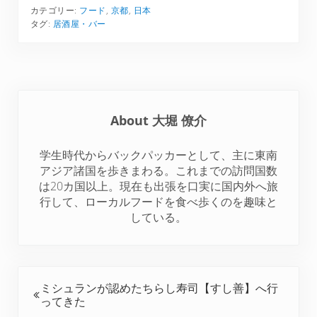
o
o
o
o
o
カテゴリー:
フード
,
京都
,
日本
n
n
n
n
n
タグ:
居酒屋・バー
T
F
P
L
R
w
a
i
i
e
i
c
n
n
d
t
e
t
k
d
t
b
e
e
i
About
大堀 僚介
e
o
r
d
t
r
o
e
I
学生時代からバックパッカーとして、主に東南
k
s
n
アジア諸国を歩きまわる。これまでの訪問国数
t
は20カ国以上。現在も出張を口実に国内外へ旅
行して、ローカルフードを食べ歩くのを趣味と
している。
前の投稿:
ミシュランが認めたちらし寿司【すし善】へ行
ってきた