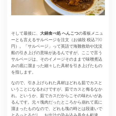
そして最後に、
大鍋食べ処 へんこつ
の看板メニュ
ーとも言えるサルベージを注文（お値段 税込790
円）。「サルベージ」って英語で海難救助や沈没
船の引き上げの意味があるんですが、ここで言う
サルベージは、そのイメージそのままで味噌煮込
みの底に溜まった細々した具材を引き上げたもの
を指します。
なので、引き上げられた具材はどれも茹でカスと
いうことになるわけですが、茹でカスと侮るなか
れ。というか、茹でカスだからこその味わいがあ
るんです。元々塊肉だったところから崩れて底に
溜まったものなので、どれも塊の時とは段違いで
とろっとろだし、お出汁の染み込み具合も桁違