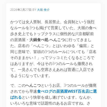
2026年2月27日
BY
大堀 僚介
かつては女人禁制、長居禁止、会員制という強烈
なルールを3つも掲げて営業していた、大堀の食べ
歩き史上でもトップクラスに個性的なJR京都駅前
の居酒屋・
大鍋食べ処 へんこつ
に行ってきまし
た。店名の「へんこつ」とはいわゆる「偏屈」と
同じ意味で、冒頭の3つのルールについても「店名
そのままかい！」ってツッコミたくなるところで
はありますが、今はその3つのルールも撤廃され
て、一見さんでも空席さえあれば普通に入店でき
るようになっています。
で、この
へんこつ
というお店、3つのルールが撤廃
されてから早速
食べログの居酒屋WEST百名店に選
ばれる
という快挙を成し遂げています。なんか、
いろいろな意味で話題性のあるお店ですね。さ