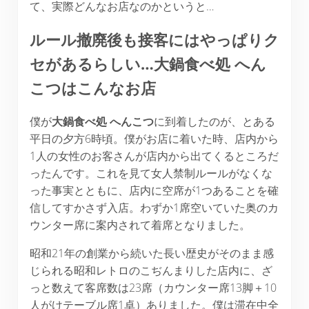
て、実際どんなお店なのかというと…
ルール撤廃後も接客にはやっぱりク
セがあるらしい…大鍋食べ処 へん
こつはこんなお店
僕が
大鍋食べ処 へんこつ
に到着したのが、とある
平日の夕方6時頃。僕がお店に着いた時、店内から
1人の女性のお客さんが店内から出てくるところだ
ったんです。これを見て女人禁制ルールがなくな
った事実とともに、店内に空席が1つあることを確
信してすかさず入店。わずか1席空いていた奥のカ
ウンター席に案内されて着席となりました。
昭和21年の創業から続いた長い歴史がそのまま感
じられる昭和レトロのこぢんまりした店内に、ざ
っと数えて客席数は23席（カウンター席13脚＋10
人がけテーブル席1卓）ありました。僕は滞在中全