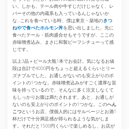
い。しかも、テール肉や牛すじだけじゃなく、レ
バーその他の内蔵系も入っているんじゃないか
な…これを食べている時、僕は東京・築地の
きつ
ねやで食べたホルモン丼
を思い出しました。先に
食べたテール・筋肉盛合せもそうですが、ここの
赤味噌煮込み、まさに和製ビーフシチューって感
じです。
以上3品＋ビール大瓶1本でお会計。気になるお値
段は合計で4000円をちょっと超えるくらいとリー
ズナブルでした。お通しがないのも安上がりのポ
イントの1つかな。赤味噌煮込みがすごく濃厚な旨
味を持っているので、そんなに多く注文しなくて
もしっかりお腹は満たされます。あと、お通しが
ないのも安上がりのポイントの1つかな。この
へん
こつ
というお店、僕個人的にはサルベージとお酒1
杯だけで十分満足感が得られるような気がしま
す。それだと1500円くらいで楽しめるし、お店が