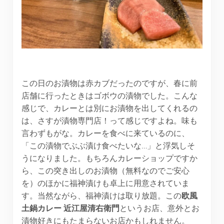
この日のお漬物は赤カブだったのですが、春に前
店舗に行ったときはゴボウの漬物でした。こんな
感じで、カレーとは別にお漬物を出してくれるの
は、さすが漬物専門店！って感じですよね。味も
言わずもがな。カレーを食べに来ているのに、
「この漬物でぶぶ漬け食べたいな…」と浮気しそ
うになりました。もちろんカレーショップですか
ら、この突き出しのお漬物（無料なのでご安心
を）のほかに福神漬けも卓上に用意されていま
す。当然ながら、福神漬けは取り放題。この
欧風
土鍋カレー
近江屋清右衛門
というお店、意外とお
漬物好きにもたまらないお店かもしれません。