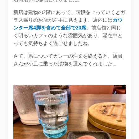
新店は建物の2階にあって、階段を上っていくとガ
ラス張りのお店が左手に見えます。店内には
カウ
ンター席
4
脚を含めて全部で
20
席
。前店舗と同じ
く明るいカフェのような雰囲気があり、滞在中と
っても気持ちよく過ごせましたね。
さて、席についてカレーの注文を終えると、店員
さんが小皿に乗った漬物を運んでくれました…