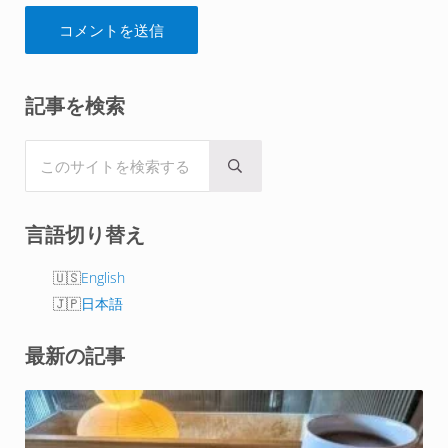
Sidebar
記事を検索
このサイトを検索する
Submit search
言語切り替え
English
日本語
最新の記事