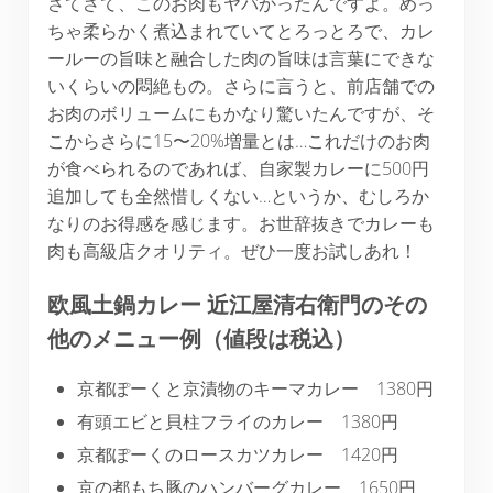
さてさて、このお肉もヤバかったんですよ。めっ
ちゃ柔らかく煮込まれていてとろっとろで、カレ
ールーの旨味と融合した肉の旨味は言葉にできな
いくらいの悶絶もの。さらに言うと、前店舗での
お肉のボリュームにもかなり驚いたんですが、そ
こからさらに15〜20%増量とは…これだけのお肉
が食べられるのであれば、自家製カレーに500円
追加しても全然惜しくない…というか、むしろか
なりのお得感を感じます。お世辞抜きでカレーも
肉も高級店クオリティ。ぜひ一度お試しあれ！
欧風土鍋カレー
近江屋清右衛門のその
他のメニュー例（値段は税込）
京都ぽーくと京漬物のキーマカレー 1380円
有頭エビと貝柱フライのカレー 1380円
京都ぽーくのロースカツカレー 1420円
京の都もち豚のハンバーグカレー 1650円