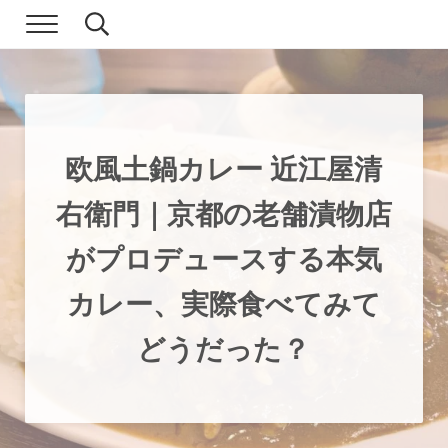
Skip to main content
Skip to header right navigation
Skip to site footer
Menu
Search...
現実逃避.com
食べ歩き、一人旅…そして時々家族旅行
欧風土鍋カレー 近江屋清
右衛門｜京都の老舗漬物店
がプロデュースする本気
カレー、実際食べてみて
どうだった？