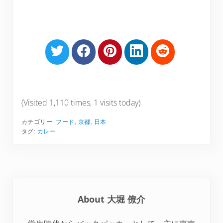
S
S
S
S
S
h
h
h
h
h
a
a
a
a
a
r
r
r
r
r
e
e
e
e
e
(Visited 1,110 times, 1 visits today)
o
o
o
o
o
カテゴリー:
フード
,
京都
,
日本
n
n
n
n
n
タグ:
カレー
T
F
P
L
R
w
a
i
i
e
i
c
n
n
d
t
e
t
k
d
t
b
e
e
i
About
大堀 僚介
e
o
r
d
t
r
o
e
I