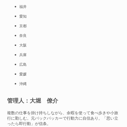
福井
愛知
京都
奈良
大阪
兵庫
広島
愛媛
沖縄
管理人：大堀 僚介
複数の仕事を掛け持ちしながら、余暇を使って食べ歩きや小旅
行に勤しむ。元バックパッカーで行動力に自信あり。「思い立
ったら即行動」が信条。