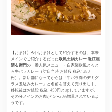
【おまけ】今回おまけとして紹介するのは、本来
メインでご紹介するだった
欧風土鍋カレー
近江屋
清右衛門
の一番人気メニュー・自家製欧風とろと
ろ牛バラカレー（訪店当時 お値段 税込1380
円）。新店舗になってからは「牛バラ肉のデミグ
ラス煮込みカレー」と名前を替えて売り出し中。
移転後はお値段 税込1450円とupしていますが、
その分メインのお肉が15〜20%増量されているよ
うです。