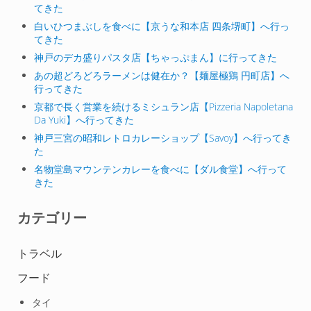
てきた
白いひつまぶしを食べに【京うな和本店 四条堺町】へ行っ
てきた
神戸のデカ盛りパスタ店【ちゃっぷまん】に行ってきた
あの超どろどろラーメンは健在か？【麺屋極鶏 円町店】へ
行ってきた
京都で長く営業を続けるミシュラン店【Pizzeria Napoletana
Da Yuki】へ行ってきた
神戸三宮の昭和レトロカレーショップ【Savoy】へ行ってき
た
名物堂島マウンテンカレーを食べに【ダル食堂】へ行って
きた
カテゴリー
トラベル
フード
タイ