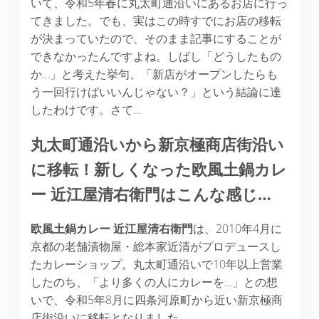
いて、令和5年春に丸太町通沿いにあるお店に行っ
てきました。でも、実はこの時すでにお店の移転
が決まっていたので、そのまま記事にすることが
できなかったんですよね。しばし「どうしたもの
か…」と考えた挙句、「新店がオープンしたらも
う一回行けばいいんじゃない？」という結論に達
したわけです。さて…
丸太町通沿いから新京極商店街沿い
に移転！新しくなった欧風土鍋カレ
ー
近江屋清右衛門はこんな感じ
…
欧風土鍋カレー
近江屋清右衛門
は、2010年4月に
京都の老舗漬物屋・総本家近清がプロデュースし
たカレーショップ。丸太町通沿いで10年以上営業
したのち、「より多くの人にカレーを…」との想
いで、令和5年8月に四条河原町から近い新京極商
店街沿いに移転となりました。