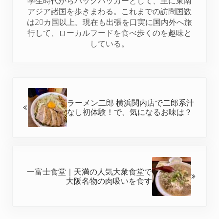
学生時代からバックパッカーとして、主に東南
k
s
n
アジア諸国を歩きまわる。これまでの訪問国数
t
は20カ国以上。現在も出張を口実に国内外へ旅
行して、ローカルフードを食べ歩くのを趣味と
している。
前の投稿:
ラーメン二郎 横浜関内店で二郎系汁
なし初体験！で、気になるお味は？
次の投稿:
一富士食堂｜天満の人気大衆食堂で
大阪名物の肉吸いを食す