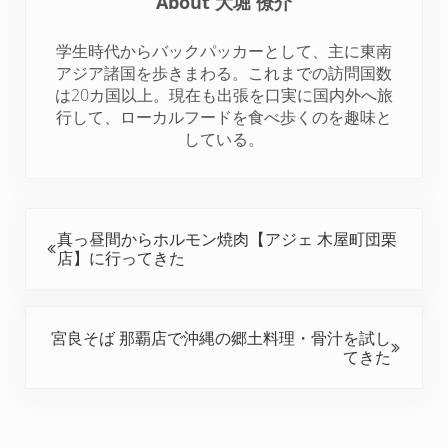
About
大堀 僚介
e
o
r
d
t
r
o
e
I
学生時代からバックパッカーとして、主に東南
k
s
n
アジア諸国を歩きまわる。これまでの訪問国数
t
は20カ国以上。現在も出張を口実に国内外へ旅
行して、ローカルフードを食べ歩くのを趣味と
している。
前の投稿:
真っ昼間からホルモン焼肉【アジェ 木屋町団栗
店】に行ってきた
次の投稿:
宮良そば 那覇店で沖縄の郷土料理・骨汁を試し
てきた
Reader Interactions