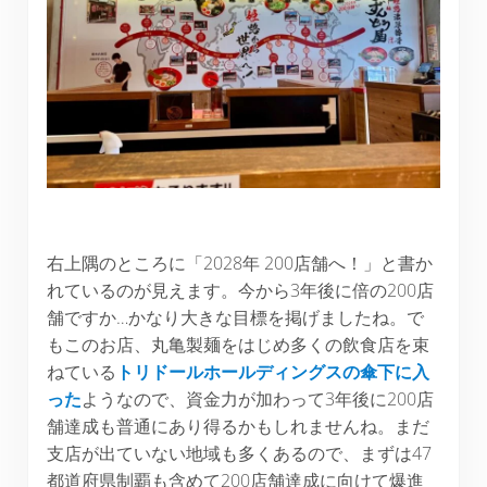
右上隅のところに「2028年 200店舗へ！」と書か
れているのが見えます。今から3年後に倍の200店
舗ですか…かなり大きな目標を掲げましたね。で
もこのお店、丸亀製麺をはじめ多くの飲食店を束
ねている
トリドールホールディングスの傘下に入
った
ようなので、資金力が加わって3年後に200店
舗達成も普通にあり得るかもしれませんね。まだ
支店が出ていない地域も多くあるので、まずは47
都道府県制覇も含めて200店舗達成に向けて爆進