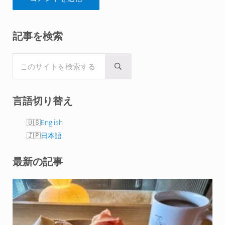
Sidebar
記事を検索
このサイトを検索する
Submit search
言語切り替え
English
日本語
最新の記事