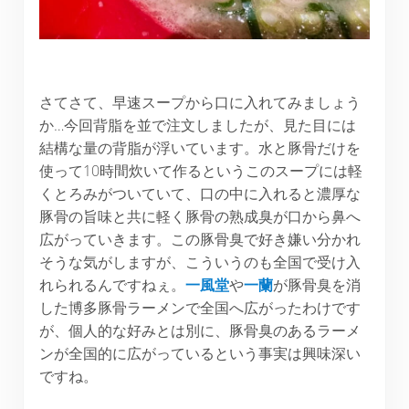
さてさて、早速スープから口に入れてみましょう
か…今回背脂を並で注文しましたが、見た目には
結構な量の背脂が浮いています。水と豚骨だけを
使って10時間炊いて作るというこのスープには軽
くとろみがついていて、口の中に入れると濃厚な
豚骨の旨味と共に軽く豚骨の熟成臭が口から鼻へ
広がっていきます。この豚骨臭で好き嫌い分かれ
そうな気がしますが、こういうのも全国で受け入
れられるんですねぇ。
一風堂
や
一蘭
が豚骨臭を消
した博多豚骨ラーメンで全国へ広がったわけです
が、個人的な好みとは別に、豚骨臭のあるラーメ
ンが全国的に広がっているという事実は興味深い
ですね。