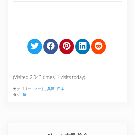
S
S
S
S
S
h
h
h
h
h
a
a
a
a
a
r
r
r
r
r
e
e
e
e
e
(Visited 2,043 times, 1 visits today)
o
o
o
o
o
カテゴリー:
フード
,
兵庫
,
日本
n
n
n
n
n
タグ:
麺
T
F
P
L
R
w
a
i
i
e
i
c
n
n
d
t
e
t
k
d
t
b
e
e
i