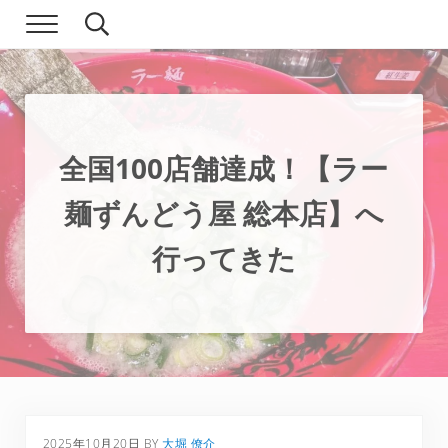
Skip to main content
Skip to header right navigation
Skip to site footer
Menu
Search...
現実逃避.com
食べ歩き、一人旅…そして時々家族旅行
全国100店舗達成！【ラー
麺ずんどう屋 総本店】へ
行ってきた
2025年10月20日
BY
大堀 僚介