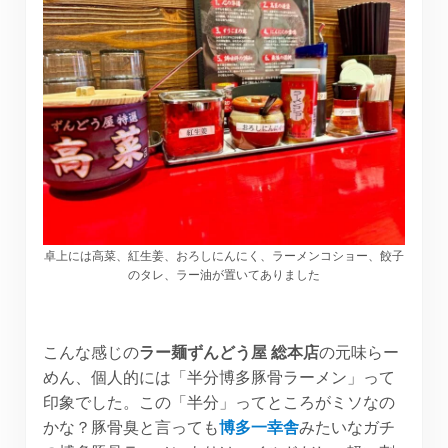
卓上には高菜、紅生姜、おろしにんにく、ラーメンコショー、餃子
のタレ、ラー油が置いてありました
こんな感じの
ラー麺ずんどう屋 総本店
の元味らー
めん、個人的には「半分博多豚骨ラーメン」って
印象でした。この「半分」ってところがミソなの
かな？豚骨臭と言っても
博多一幸舎
みたいなガチ