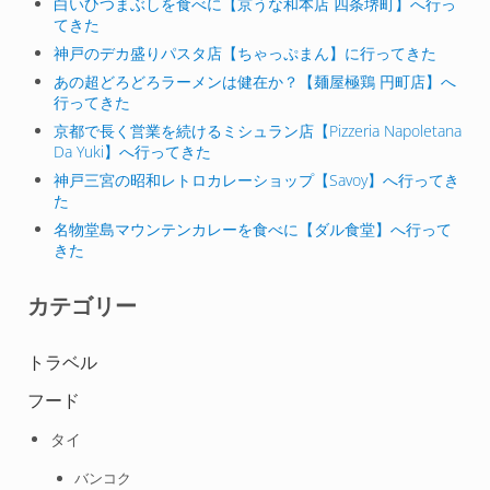
白いひつまぶしを食べに【京うな和本店 四条堺町】へ行っ
てきた
神戸のデカ盛りパスタ店【ちゃっぷまん】に行ってきた
あの超どろどろラーメンは健在か？【麺屋極鶏 円町店】へ
行ってきた
京都で長く営業を続けるミシュラン店【Pizzeria Napoletana
Da Yuki】へ行ってきた
神戸三宮の昭和レトロカレーショップ【Savoy】へ行ってき
た
名物堂島マウンテンカレーを食べに【ダル食堂】へ行って
きた
カテゴリー
トラベル
フード
タイ
バンコク