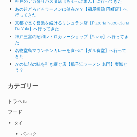
神戸のデカ盛りパスタ店【ちゃっぷまん】に行ってきた
あの超どろどろラーメンは健在か？【麺屋極鶏 円町店】へ
行ってきた
京都で長く営業を続けるミシュラン店【Pizzeria Napoletana
Da Yuki】へ行ってきた
神戸三宮の昭和レトロカレーショップ【Savoy】へ行ってき
た
名物堂島マウンテンカレーを食べに【ダル食堂】へ行って
きた
かの伝説の味を引き継ぐ店【揚子江ラーメン 名門】実際ど
う？
カテゴリー
トラベル
フード
タイ
バンコク