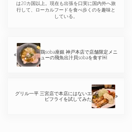
t
は20カ国以上。現在も出張を口実に国内外へ旅
行して、ローカルフードを食べ歩くのを趣味と
している。
前の投稿:
鶏soba座銀 神戸本店で店舗限定メニ
ューの飛魚出汁貝sobaを食す￼
次の投稿:
グリル一平 三宮店で本店にはないエ
ビフライを試してみた
Reader Interactions