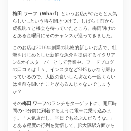
梅田
ワーフ（
Wharf
）
というお店がやたらと人気
らしい…という噂を聞きつけて、しばらく前から
虎視眈々と機会を待っていたところ、梅雨明けの
とある金曜日にそのチャンスが巡ってきました。
このお店は2016年創業の比較的新しいお店で、牡
蠣をはじめとした新鮮な魚介を提供するイタリア
ン&オイスターバーとして営業中。フードブログ
の口コミは上々、インスタなどSNSもかなり賑わ
っているので、大阪の食いしん坊なら一度くらい
は名前を聞いたことがあるんじゃないでしょう
か？
その
梅田 ワーフ
のランチをターゲットに、開店時
間の30分前に到着するように電車に乗り込みま
す。「人気店だし、平日でも並ぶんだろうな…」
とある程度の行列を覚悟して、JR大阪駅方面から