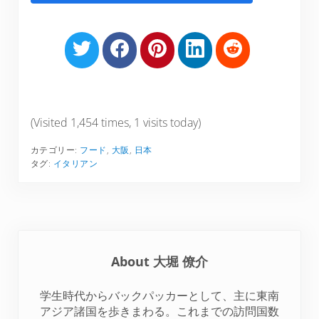
S
S
S
S
S
h
h
h
h
h
a
a
a
a
a
r
r
r
r
r
e
e
e
e
e
(Visited 1,454 times, 1 visits today)
o
o
o
o
o
カテゴリー:
フード
,
大阪
,
日本
n
n
n
n
n
タグ:
イタリアン
T
F
P
L
R
w
a
i
i
e
i
c
n
n
d
t
e
t
k
d
t
b
e
e
i
About
大堀 僚介
e
o
r
d
t
r
o
e
I
学生時代からバックパッカーとして、主に東南
k
s
n
アジア諸国を歩きまわる。これまでの訪問国数