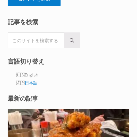
Sidebar
記事を検索
このサイトを検索する
Submit search
言語切り替え
English
日本語
最新の記事