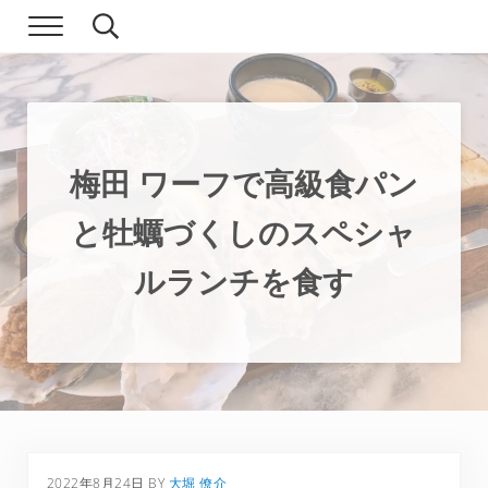
Skip to main content
Skip to header right navigation
Skip to site footer
Menu
Search...
現実逃避.com
食べ歩き、一人旅…そして時々家族旅行
梅田 ワーフで高級食パン
と牡蠣づくしのスペシャ
ルランチを食す
2022年8月24日
BY
大堀 僚介