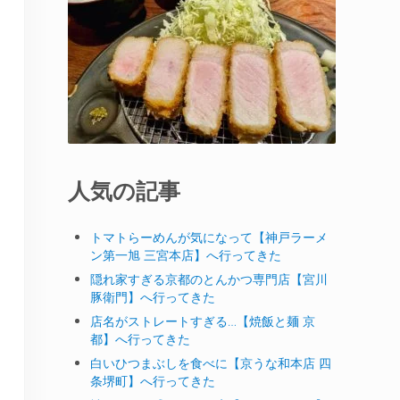
人気の記事
トマトらーめんが気になって【神戸ラーメ
ン第一旭 三宮本店】へ行ってきた
隠れ家すぎる京都のとんかつ専門店【宮川
豚衛門】へ行ってきた
店名がストレートすぎる…【焼飯と麺 京
都】へ行ってきた
白いひつまぶしを食べに【京うな和本店 四
条堺町】へ行ってきた