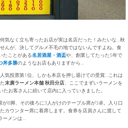
何気なく立ち寄ったお店が実は名店だった！みたいな…秋
せんが、決してグルメ不毛の地ではないんですよね。食
いたことがある
名居酒屋・酒盃
や、創業してたった5年で
つ丼多勝
のようなお店もありますから…
人気投票第1位、しかも本店を押し退けての受賞…これは
た
末廣ラーメン本舗
秋田分店
、ここでまずいラーメンを
いたお客さんに続いて店内に入っていきました。
席が8脚、その後ろに3人がけのテーブル席が3卓。入り口
たカウンター席に着席します。食券を店員さんに渡して
ラーメンは…