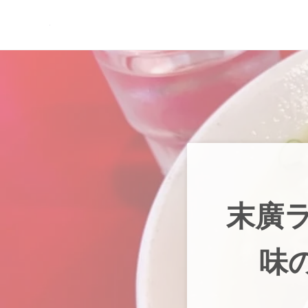
Skip to main content
Skip to header right navigation
Skip to site footer
現実逃避.com
食べ歩き、一人旅…そして時々家族旅行
末廣
味