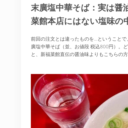
末廣塩中華そば：実は醤
菜館本店にはない塩味の
前回の注文とは違ったものを…ということで
廣塩中華そば（並、お値段 税込800円）
と、新福菜館直伝の醤油味よりもこちらの方