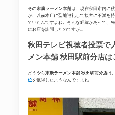
その
末廣ラーメン本舗
は、現在秋田市内に秋
が、以前本店に聖地巡礼して接客に不満を持
ていたんですよね。そんな経緯があって、先
にお店を訪問したのですが…
秋田テレビ視聴者投票で
メン本舗 秋田駅前分店は
どうやら
末廣ラーメン本舗
秋田駅前分店
は
位
を獲得したようなんですよね…