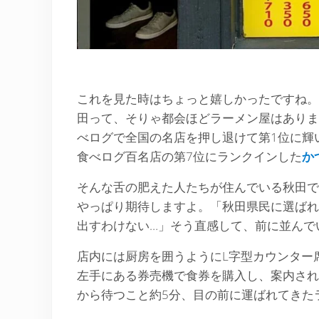
これを見た時はちょっと嬉しかったですね。
田って、そりゃ都会ほどラーメン屋はありま
べログで全国の名店を押し退けて第1位に輝
食べログ百名店の第7位にランクインした
か
そんな舌の肥えた人たちが住んでいる秋田で
やっぱり期待しますよ。「秋田県民に選ばれ
出すわけない…」そう直感して、前に並んで
店内には厨房を囲うようにL字型カウンター
左手にある券売機で食券を購入し、案内され
から待つこと約5分、目の前に運ばれてきた