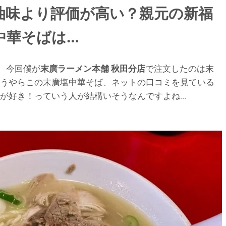
油味より評価が高い？親元の新福
中華そばは…
、今回僕が
末廣ラーメン本舗
秋田分店
で注文したのは末
。どうやらこの末廣塩中華そば、ネットの口コミを見ている
が好き！っていう人が結構いそうなんですよね…