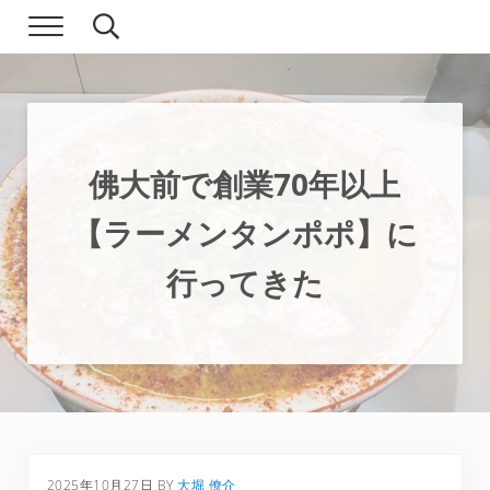
Skip to main content
Skip to header right navigation
Skip to site footer
Menu
Search...
現実逃避.com
食べ歩き、一人旅…そして時々家族旅行
佛大前で創業70年以上
【ラーメンタンポポ】に
行ってきた
2025年10月27日
BY
大堀 僚介