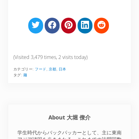
S
S
S
S
S
h
h
h
h
h
a
a
a
a
a
r
r
r
r
r
e
e
e
e
e
(Visited 3,479 times, 2 visits today)
o
o
o
o
o
カテゴリー:
フード
,
京都
,
日本
n
n
n
n
n
タグ:
麺
T
F
P
L
R
w
a
i
i
e
i
c
n
n
d
t
e
t
k
d
t
b
e
e
i
About
大堀 僚介
e
o
r
d
t
r
o
e
I
学生時代からバックパッカーとして、主に東南
k
s
n