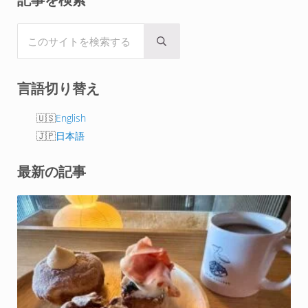
Sidebar
このサイトを検索する
Submit search
言語切り替え
English
日本語
最新の記事