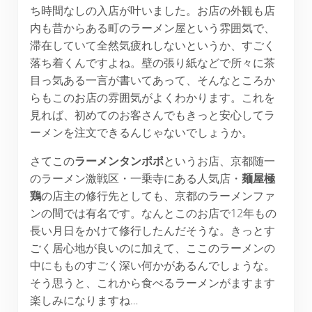
ち時間なしの入店が叶いました。お店の外観も店
内も昔からある町のラーメン屋という雰囲気で、
滞在していて全然気疲れしないというか、すごく
落ち着くんですよね。壁の張り紙などで所々に茶
目っ気ある一言が書いてあって、そんなところか
らもこのお店の雰囲気がよくわかります。これを
見れば、初めてのお客さんでもきっと安心してラ
ーメンを注文できるんじゃないでしょうか。
さてこの
ラーメンタンポポ
というお店、京都随一
のラーメン激戦区・一乗寺にある人気店・
麺屋極
鶏
の店主の修行先としても、京都のラーメンファ
ンの間では有名です。なんとこのお店で12年もの
長い月日をかけて修行したんだそうな。きっとす
ごく居心地が良いのに加えて、ここのラーメンの
中にもものすごく深い何かがあるんでしょうな。
そう思うと、これから食べるラーメンがますます
楽しみになりますね…