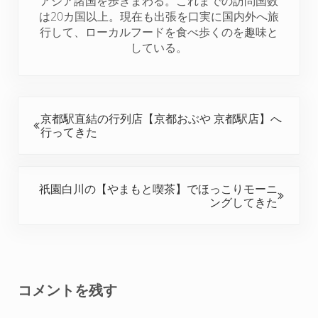
アジア諸国を歩きまわる。これまでの訪問国数
t
は20カ国以上。現在も出張を口実に国内外へ旅
行して、ローカルフードを食べ歩くのを趣味と
している。
前の投稿:
京都駅直結の行列店【京都おぶや 京都駅店】へ
行ってきた
次の投稿:
祇園白川の【やまもと喫茶】でほっこりモーニ
ングしてきた
Reader Interactions
コメントを残す