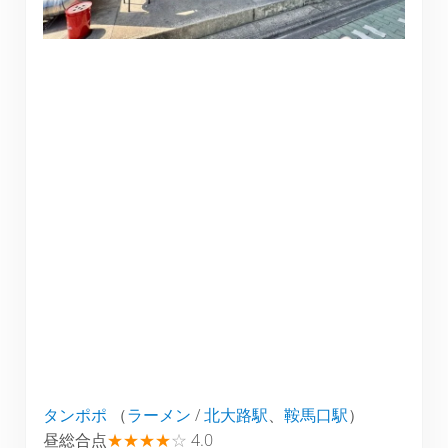
タンポポ
（
ラーメン
/
北大路駅
、
鞍馬口駅
）
昼総合点
★★★★
☆
4.0