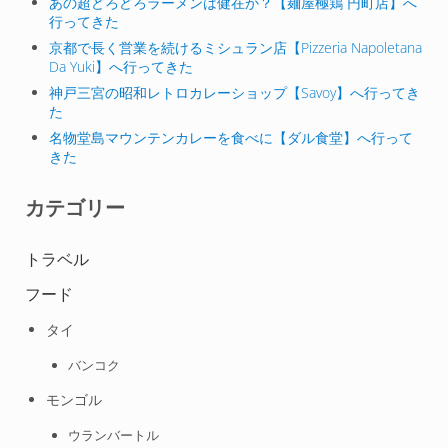
あの超どろどろラーメンは健在か？【麺屋極鶏 円町店】へ
行ってきた
京都で長く営業を続けるミシュラン店【Pizzeria Napoletana
Da Yuki】へ行ってきた
神戸三宮の昭和レトロカレーショップ【Savoy】へ行ってき
た
名物堂島マウンテンカレーを食べに【ダル食堂】へ行って
きた
カテゴリー
トラベル
フード
タイ
バンコク
モンゴル
ウランバートル