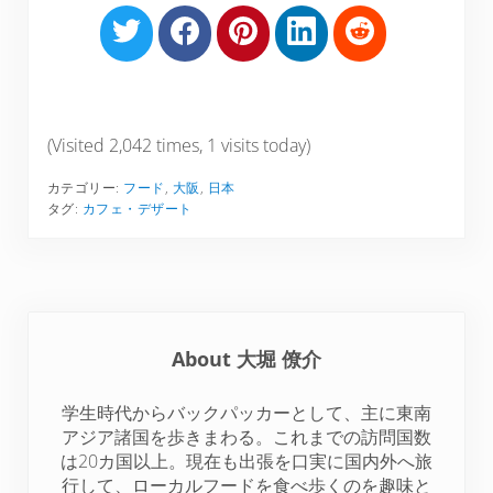
S
S
S
S
S
h
h
h
h
h
a
a
a
a
a
r
r
r
r
r
e
e
e
e
e
(Visited 2,042 times, 1 visits today)
o
o
o
o
o
カテゴリー:
フード
,
大阪
,
日本
n
n
n
n
n
タグ:
カフェ・デザート
T
F
P
L
R
w
a
i
i
e
i
c
n
n
d
t
e
t
k
d
t
b
e
e
i
About
大堀 僚介
e
o
r
d
t
r
o
e
I
学生時代からバックパッカーとして、主に東南
k
s
n
アジア諸国を歩きまわる。これまでの訪問国数
t
は20カ国以上。現在も出張を口実に国内外へ旅
行して、ローカルフードを食べ歩くのを趣味と