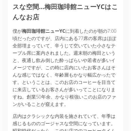
スな空間…梅田珈琲館ニューYCはこ
んなお店
僕が
梅田珈琲館ニュー
YC
に到着したのが朝の7:00
頃だったのですが、店内にある77席の客席はほぼ
全部埋まっていて、辛うじて空いていた小さなテ
ーブル席に案内されました。週末朝の梅田という
と、夜通し飲み倒した酔っぱらいや若者が多いイ
メージですが、この時に店内にいたお客さんはそ
んな感じではなく、年齢層もかなり幅広かったで
す。ということは、このお店のコーヒーを目当て
に来店しているお客さんが多いってことになりま
すね。創業50年余、かなり根強いこのお店のファ
ンがいることが窺えます。
店内はクラシックな内装を施されていて、年季は
感じるもののゴージャスな空間になっています。
昭和時代だったら、このお店でのコーヒータイム