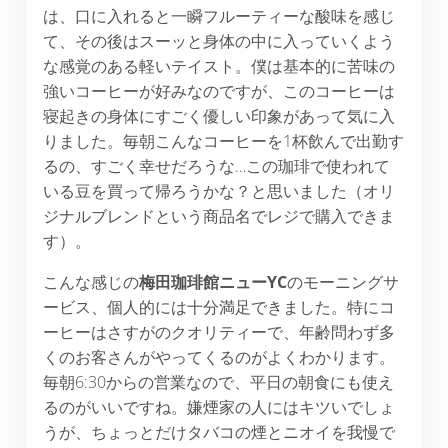
は、口に入れると一瞬フルーティーな酸味を感じ
て、その後はスーッと身体の中に入っていくよう
な感覚のある軽いテイスト。僕は基本的に苦味の
強いコーヒーが好みなのですが、このコーヒーは
寝起きの身体にすごく優しい印象があって気に入
りました。毎朝こんなコーヒーを1杯飲んで出勤す
るの、すごく幸せだろうな…この珈琲で使われて
いる豆を買って帰ろうかな？と思いました（オリ
ジナルブレンドという商品名でレジで購入できま
す）。
こんな感じの
梅田珈琲館ニュー
YC
のモーニングサ
ービス、個人的には十分満足できました。特にコ
ーヒーはさすがのクオリティーで、年齢問わず多
くのお客さんがやってくるのがよくわかります。
毎朝6:30からの営業なので、平日の朝食にも使え
るのがいいですね。嫌煙家の人にはキツいでしょ
うが、ちょっとだけタバコの煙とニオイを我慢で