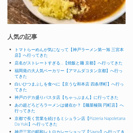
人気の記事
トマトらーめんが気になって【神戸ラーメン第一旭 三宮本
店】へ行ってきた
店名がストレートすぎる…【焼飯と麺 京都】へ行ってきた
福岡発の大人気ベーカリー【アマムダコタン京都】へ行っ
てきた
白いひつまぶしを食べに【京うな和本店 四条堺町】へ行っ
てきた
神戸のデカ盛りパスタ店【ちゃっぷまん】に行ってきた
あの超どろどろラーメンは健在か？【麺屋極鶏 円町店】へ
行ってきた
京都で長く営業を続けるミシュラン店【Pizzeria Napoletana
Da Yuki】へ行ってきた
神戸三宮の昭和レトロカレーショップ【Savoy】へ行ってき