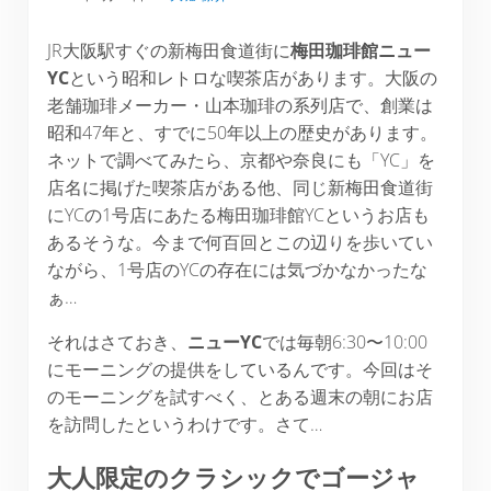
JR大阪駅すぐの新梅田食道街に
梅田珈琲館ニュー
YC
という昭和レトロな喫茶店があります。大阪の
老舗珈琲メーカー・山本珈琲の系列店で、創業は
昭和47年と、すでに50年以上の歴史があります。
ネットで調べてみたら、京都や奈良にも「YC」を
店名に掲げた喫茶店がある他、同じ新梅田食道街
にYCの1号店にあたる梅田珈琲館YCというお店も
あるそうな。今まで何百回とこの辺りを歩いてい
ながら、1号店のYCの存在には気づかなかったな
ぁ…
それはさておき、
ニューYC
では毎朝6:30〜10:00
にモーニングの提供をしているんです。今回はそ
のモーニングを試すべく、とある週末の朝にお店
を訪問したというわけです。さて…
大人限定のクラシックでゴージャ