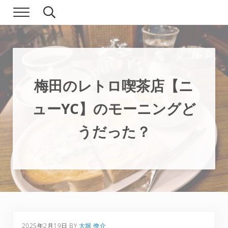
Skip to main content
Skip to header right navigation
Skip to site footer
Menu
Search...
現実逃避.com
食べ歩き、一人旅…そして時々家族旅行
梅田のレトロ喫茶店【ニ
ューYC】のモーニングど
うだった？
2025年2月19日
BY
大堀 僚介