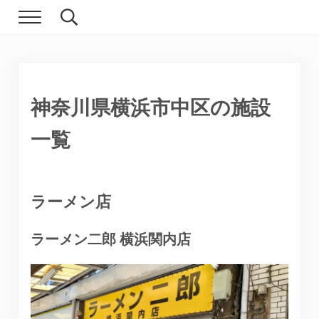
Skip to main content
Skip to header right navigation
Skip to site footer
Menu
Search...
現実逃避.com
食べ歩き、一人旅…そして時々家族旅行
神奈川県横浜市中区の施設
一覧
ラーメン店
ラーメン二郎 横浜関内店