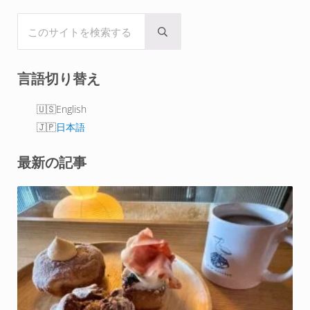
i
c
n
n
d
t
e
t
k
d
このサイトを検索する
t
b
e
e
i
Submit search
e
o
r
d
t
r
o
e
I
言語切り替え
k
s
n
t
English
日本語
最新の記事