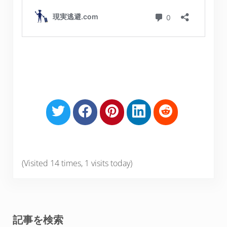
S
S
S
S
S
h
h
h
h
h
a
a
a
a
a
r
r
r
r
r
e
e
e
e
e
(Visited 14 times, 1 visits today)
o
o
o
o
o
n
n
n
n
n
T
F
P
L
R
w
a
i
i
e
Sidebar
記事を検索