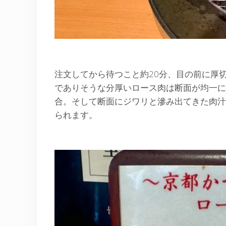
注文してから待つこと約20分、目の前に厚
でありそうな分厚いロース肉は断面が均一に
合。そして断面にジワリと滲み出てきた肉汁
られます。