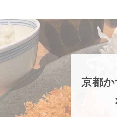
Skip to main content
Skip to header right navigation
Skip to site footer
現実逃避.com
食べ歩き、一人旅…そして時々家族旅行
京都か