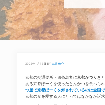
2025年1月15日
BY
大堀 僚介
京都の交通要所・四条烏丸に
京都かつりき
と
ある京都ぽーくを使ったとんかつを食べられ
つ屋で京都ぽーくを卸されているのは全国で
京都の食を愛する人にとってはなかなか訴求