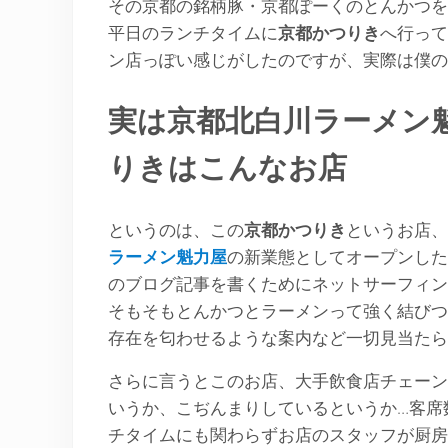
その京都の銘柄豚・京都ぽーくのとんかつを
平日のランチタイムに
京都かつりき
へ行って
ン店っぽい感じがしたのですが、実際は僕の
実は京都北白川ラーメン
りきはこんなお店
というのは、この
京都かつりき
というお店、
ラーメン魁力屋
の新業態としてオープンした
のブログ記事を書くためにネットサーフィン
そもそもとんかつとラーメンって強く結びつ
存在を匂わせるような案内など一切見当たら
さらに言うとこのお店、大手飲食店チェーン
いうか、こぢんまりしているというか…客席
チタイムにも関わらずお店のスタッフが厨房