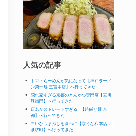
人気の記事
トマトらーめんが気になって【神戸ラーメ
ン第一旭 三宮本店】へ行ってきた
隠れ家すぎる京都のとんかつ専門店【宮川
豚衛門】へ行ってきた
店名がストレートすぎる…【焼飯と麺 京
都】へ行ってきた
白いひつまぶしを食べに【京うな和本店 四
条堺町】へ行ってきた