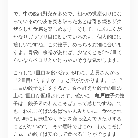
で、中の餡は野菜が多めで、粗めの微塵切りにな
っているので皮を突き破ったあとは引き続きザク
ザクした食感を楽しめます。そして、にんにくが
かなりガッツリ目に効いているのも、個人的には
嬉しいですね。この餃子、めっちゃお酒に合いま
すよ。胃袋に余裕があれば、少なくとも5〜6皿く
らいならペロリといけちゃいそうな気がします。
こうして1皿目を食べ終える頃に、店員さんから
「2皿目いりますか？」と声がかかります。で、2
皿目の餃子を注文すると、食べ終えた餃子の皿の
上に2皿目が配膳されます。確かに、
亀戸餃子
の餃
子は「餃子界のわんこそば」って感じですね。で
も、わんこそばのおばちゃんみたいに、食べきれ
ない時にも無理やりそばを突っ込んできたりする
ことがないので、その意味ではこの「わんこそば
方式」の餃子は安心して食べることができます