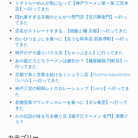
トマトらーめんが気になって【神戸ラーメン第一旭 三宮本
店】へ行ってきた
隠れ家すぎる京都のとんかつ専門店【宮川豚衛門】へ行っ
てきた
店名がストレートすぎる…【焼飯と麺 京都】へ行ってきた
白いひつまぶしを食べに【京うな和本店 四条堺町】へ行っ
てきた
神戸のデカ盛りパスタ店【ちゃっぷまん】に行ってきた
あの超どろどろラーメンは健在か？【麺屋極鶏 円町店】へ
行ってきた
京都で長く営業を続けるミシュラン店【Pizzeria Napoletana
Da Yuki】へ行ってきた
神戸三宮の昭和レトロカレーショップ【Savoy】へ行ってき
た
名物堂島マウンテンカレーを食べに【ダル食堂】へ行って
きた
かの伝説の味を引き継ぐ店【揚子江ラーメン 名門】実際ど
う？
カテゴリー