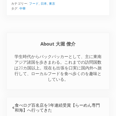
カテゴリー:
フード
,
日本
,
東京
n
n
n
n
n
タグ:
中華
T
F
P
L
R
w
a
i
i
e
i
c
n
n
d
t
e
t
k
d
t
b
e
e
i
About
大堀 僚介
e
o
r
d
t
r
o
e
I
学生時代からバックパッカーとして、主に東南
k
s
n
アジア諸国を歩きまわる。これまでの訪問国数
t
は20カ国以上。現在も出張を口実に国内外へ旅
行して、ローカルフードを食べ歩くのを趣味と
している。
前の投稿:
食べログ百名店を9年連続受賞【らーめん専門
和海】へ行ってきた