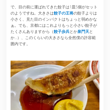
で、目の前に運ばれてきた餃子は1皿5個がセット
のようですね。大きさは
餃子の王将
の餃子よりは
小さく、見た目のインパクトはちょっと弱めかな
ぁ。でも、京都にはこれよりもっと小さい餃子が
たくさんありますから（
餃子歩兵
とか
泉門天
と
か…）、このくらいの大きさなら全然僕の許容範
囲内です。