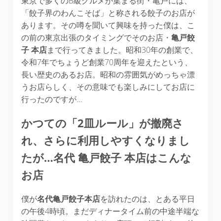
東京で多くのB級グルメが集まる街・亀戸には、
「餃子界のわんこそば」と称される餃子のお店が
あります。その噂を聞いて興味を持った僕は、こ
の前の東京出張のタイミングでそのお店・
亀戸餃
子
本店
まで行ってきました。昭和30年の創業で、
令和7年でちょうど創業70周年を迎えたという、
長い歴史のあるお店。昭和の雰囲気がめっちゃ漂
うお店らしく、その意味でも楽しみにしてお店に
行ったのですが…
かつての「2皿ルール」が撤廃さ
れ、さらに利用しやすくなりまし
たが…名代 亀戸餃子 本店はこんな
お店
僕が
名代亀戸餃子本店
を訪れたのは、とある平日
の午後4時頃。まだディナータイム前の中途半端な