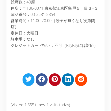
総席数：40席
住所：〒136-0071 東京都江東区亀戸５丁目３−３
電話番号：03-3681-8854
営業時間：11:00-20:00（餃子が無くなり次第閉
店）
定休日：火曜日
駐車場：なし
クレジットカード払い：不可（PayPayには対応）
S
S
S
S
S
h
h
h
h
h
a
a
a
a
a
r
r
r
r
r
e
e
e
e
e
(Visited 1,655 times, 1 visits today)
o
o
o
o
o