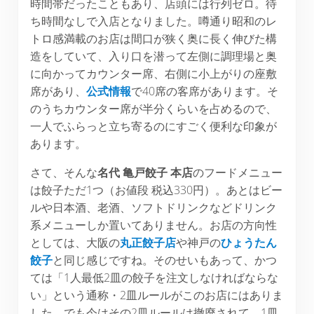
時間帯だったこともあり、店頭には行列ゼロ。待
ち時間なしで入店となりました。噂通り昭和のレ
トロ感満載のお店は間口が狭く奥に長く伸びた構
造をしていて、入り口を潜って左側に調理場と奥
に向かってカウンター席、右側に小上がりの座敷
席があり、
公式情報
で40席の客席があります。そ
のうちカウンター席が半分くらいを占めるので、
一人でふらっと立ち寄るのにすごく便利な印象が
あります。
さて、そんな
名代
亀戸餃子
本店
のフードメニュー
は餃子ただ1つ（お値段 税込330円）。あとはビー
ルや日本酒、老酒、ソフトドリンクなどドリンク
系メニューしか置いてありません。お店の方向性
としては、大阪の
丸正餃子店
や神戸の
ひょうたん
餃子
と同じ感じですね。そのせいもあって、かつ
ては「1人最低2皿の餃子を注文しなければならな
い」という通称・2皿ルールがこのお店にはありま
した。でも今はその2皿ルールは撤廃されて、1皿