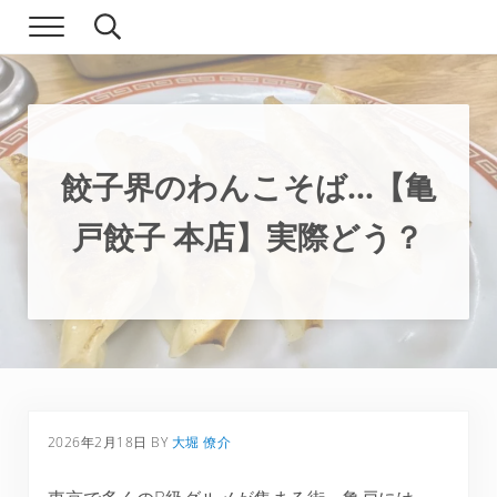
Skip to main content
Skip to header right navigation
Skip to site footer
Menu
Search...
現実逃避.com
食べ歩き、一人旅…そして時々家族旅行
餃子界のわんこそば…【亀
戸餃子 本店】実際どう？
2026年2月18日
BY
大堀 僚介