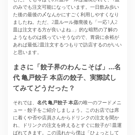
のみでも注文可能になっています。一日飲み歩い
た後の最後の〆なんかにすごく利用しやすくなり
ましたね。ただ、2皿ルール撤廃後も「一応1人2
皿は注文する方が良いよね…」的な暗黙の了解の
ようなものは残っていそうなので、胃袋に余裕が
あれば最低2皿注文するつもりで訪店するのがいい
と思います。
まさに「餃子界のわんこそば」…名
代 亀戸餃子 本店の餃子、実際試し
てみてどうだった？
それでは、
名代
亀戸餃子
本店
の唯一のフードメニ
ュー・餃子をご紹介しましょう。このお店では席
に着くや否や店員さんからドリンクの注文を聞か
れ、ドリンクの注文を終えるとすぐに餃子が1皿運
ばれてきます。この流れから僕は「ひょっとして