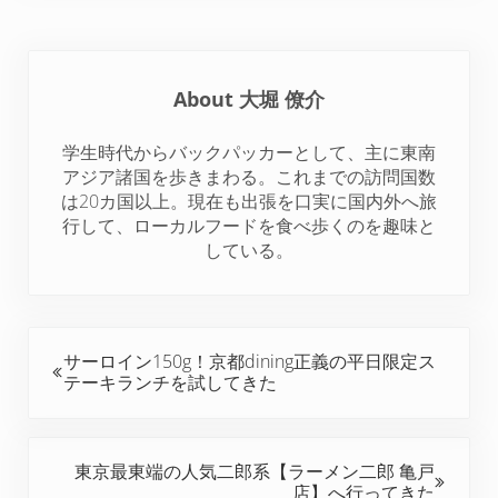
i
c
n
n
d
t
e
t
k
d
t
b
e
e
i
About
大堀 僚介
e
o
r
d
t
r
o
e
I
学生時代からバックパッカーとして、主に東南
k
s
n
アジア諸国を歩きまわる。これまでの訪問国数
t
は20カ国以上。現在も出張を口実に国内外へ旅
行して、ローカルフードを食べ歩くのを趣味と
している。
前の投稿:
サーロイン150g！京都dining正義の平日限定ス
テーキランチを試してきた
次の投稿:
東京最東端の人気二郎系【ラーメン二郎 亀戸
店】へ行ってきた