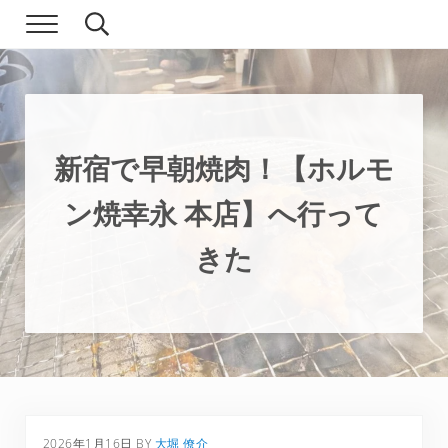
Skip to main content
Skip to header right navigation
Skip to site footer
Menu
Search...
現実逃避.com
食べ歩き、一人旅…そして時々家族旅行
新宿で早朝焼肉！【ホルモ
ン焼幸永 本店】へ行って
きた
2026年1月16日
BY
大堀 僚介