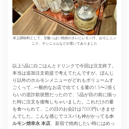
卓上調味料として、甘酸っぱい焼肉のタレにレモン汁、おろしニン
ニク、ヤンニョムなどが置いてありました
以上5品に白ごはんとドリンクで今回は注文終了。
本当は追加注文前提で考えてたんですが、ぼんじ
り以外のホルモンメニューがどれもボリュームす
ごくって…一般的なお店で出てくる量の1.5〜2倍く
らいの逆詐欺状態だったので、5品が目の前に揃っ
た時に注文を後悔しちゃいました。これだけの量
を食べられて、この日のお会計は7000円いきませ
んでした。こんな感じでコスパも神がかってる
ホ
ルモン焼幸永
本店
、新宿で焼肉したい時にはめっ