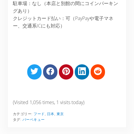
駐車場：なし（本店と別館の間にコインパーキン
グあり）
クレジットカード払い：可（PayPayや電子マネ
ー、交通系ICにも対応）
S
S
S
S
S
h
h
h
h
h
a
a
a
a
a
r
r
r
r
r
e
e
e
e
e
(Visited 1,056 times, 1 visits today)
o
o
o
o
o
カテゴリー:
フード
,
日本
,
東京
n
n
n
n
n
タグ:
バーベキュー
T
F
P
L
R
w
a
i
i
e