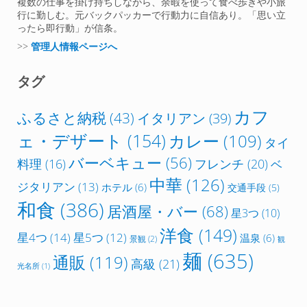
複数の仕事を掛け持ちしながら、余暇を使って食べ歩きや小旅
行に勤しむ。元バックパッカーで行動力に自信あり。「思い立
ったら即行動」が信条。
>>
管理人情報ページへ
タグ
カフ
ふるさと納税
(43)
イタリアン
(39)
ェ・デザート
(154)
カレー
(109)
タイ
バーベキュー
(56)
フレンチ
(20)
料理
(16)
ベ
中華
(126)
ジタリアン
(13)
ホテル
(6)
交通手段
(5)
和食
(386)
居酒屋・バー
(68)
星3つ
(10)
洋食
(149)
星4つ
(14)
星5つ
(12)
温泉
(6)
景観
(2)
観
麺
(635)
通販
(119)
高級
(21)
光名所
(1)