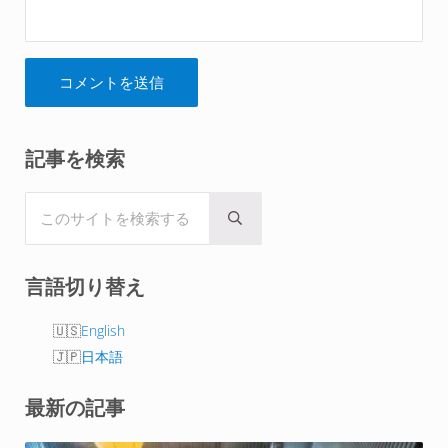
Sidebar
記事を検索
このサイトを検索する
Submit search
言語切り替え
English
日本語
最新の記事