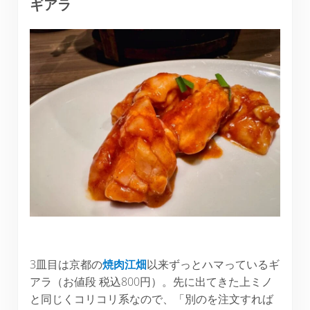
ギアラ
3皿目は京都の
焼肉江畑
以来ずっとハマっているギ
アラ（お値段 税込800円）。先に出てきた上ミノ
と同じくコリコリ系なので、「別のを注文すれば