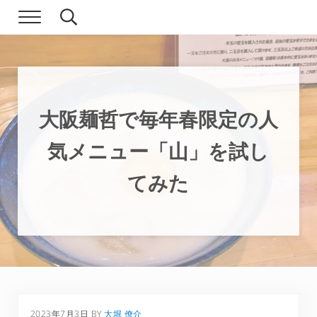
Skip to main content
Skip to header right navigation
Skip to site footer
Menu
Search...
現実逃避.com
食べ歩き、一人旅…そして時々家族旅行
大阪麺哲で毎年春限定の人
気メニュー「山」を試し
てみた
2023年7月3日
BY
大堀 僚介