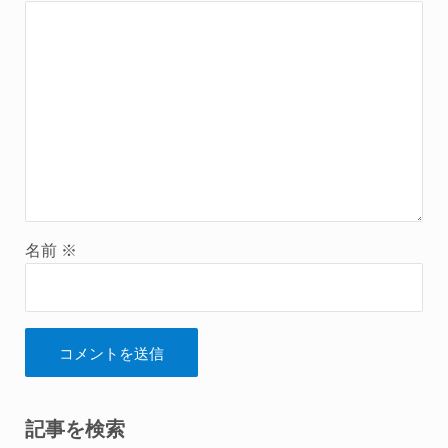
名前
※
Sidebar
記事を検索