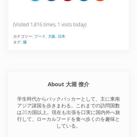
h
h
h
h
h
a
a
a
a
a
r
r
r
r
r
e
e
e
e
e
(Visited 1,816 times, 1 visits today)
o
o
o
o
o
カテゴリー:
フード
,
大阪
,
日本
n
n
n
n
n
タグ:
麺
T
F
P
L
R
w
a
i
i
e
i
c
n
n
d
t
e
t
k
d
t
b
e
e
i
About
大堀 僚介
e
o
r
d
t
r
o
e
I
学生時代からバックパッカーとして、主に東南
k
s
n
アジア諸国を歩きまわる。これまでの訪問国数
t
は20カ国以上。現在も出張を口実に国内外へ旅
行して、ローカルフードを食べ歩くのを趣味と
している。