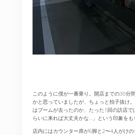
このように僕が一番乗り。開店までの30分間
かと思っていましたが、ちょっと拍子抜け。
はブームが去ったのか、たった1回の訪店で
らいに来れば大丈夫かな…」という印象をも
店内にはカウンター席が6脚と2〜4人がけ