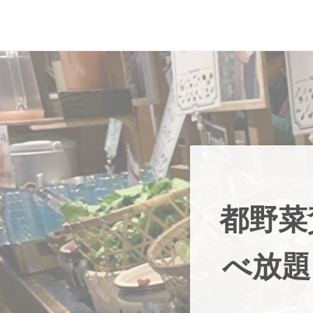
Skip to main content
Skip to header right navigation
Skip to site footer
現実逃避.com
食べ歩き、一人旅…そして時々家族旅行
都野菜
べ放題