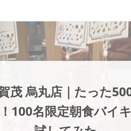
賀茂 烏丸店｜たった50
！100名限定朝食バイ
試してみた