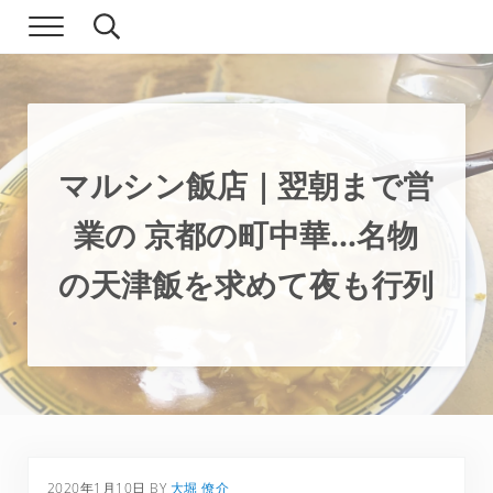
Skip to main content
Skip to header right navigation
Skip to site footer
Menu
Search...
現実逃避.com
食べ歩き、一人旅…そして時々家族旅行
マルシン飯店｜翌朝まで営
業の 京都の町中華…名物
の天津飯を求めて夜も行列
2020年1月10日
BY
大堀 僚介