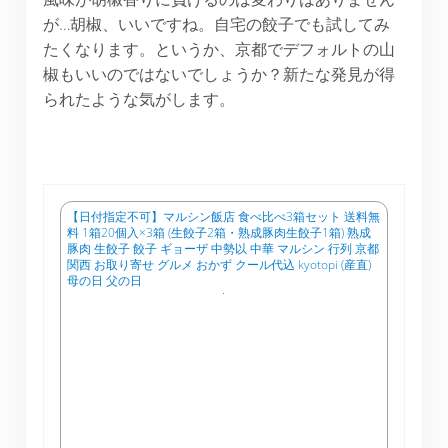
が…胡椒、いいですね。自宅の餃子でも試してみ
たくなります。というか、京都でデフォルトの山
椒もいいのではないでしょうか？新たな発見が得
られたような気がします。
【日付指定不可】マルシン飯店 食べ比べ3箱セット 送料無
料 1箱20個入×3箱 (生餃子2箱・熟成豚肉生餃子1箱) 熟成
豚肉 生餃子 餃子 ギョーザ 中勢以 中華 マルシン 行列 京都
関西 お取り寄せ グルメ おかず クール代込 kyotopi (産直)
母の日 父の日