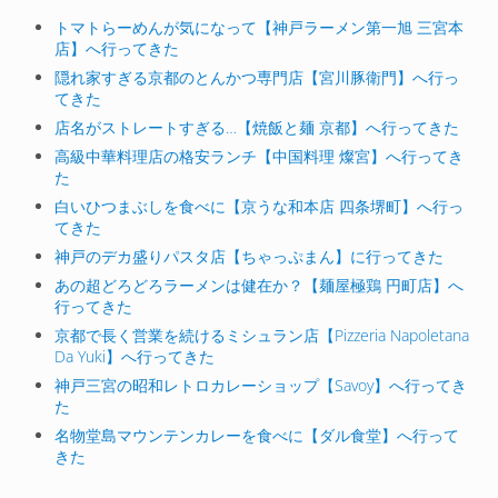
トマトらーめんが気になって【神戸ラーメン第一旭 三宮本
店】へ行ってきた
隠れ家すぎる京都のとんかつ専門店【宮川豚衛門】へ行っ
てきた
店名がストレートすぎる…【焼飯と麺 京都】へ行ってきた
高級中華料理店の格安ランチ【中国料理 燦宮】へ行ってき
た
白いひつまぶしを食べに【京うな和本店 四条堺町】へ行っ
てきた
神戸のデカ盛りパスタ店【ちゃっぷまん】に行ってきた
あの超どろどろラーメンは健在か？【麺屋極鶏 円町店】へ
行ってきた
京都で長く営業を続けるミシュラン店【Pizzeria Napoletana
Da Yuki】へ行ってきた
神戸三宮の昭和レトロカレーショップ【Savoy】へ行ってき
た
名物堂島マウンテンカレーを食べに【ダル食堂】へ行って
きた