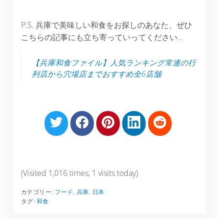
P.S. 兵庫で美味しい和食をお探しのあなた、ぜひ
こちらの記事にも立ち寄っていってください…
【兵庫和食ファイル】人気ランキング常連の行
列店から穴場店までおすすめ全6店舗
S
S
S
S
S
h
h
h
h
h
a
a
a
a
a
r
r
r
r
r
e
e
e
e
e
(Visited 1,016 times, 1 visits today)
o
o
o
o
o
カテゴリー:
フード
,
兵庫
,
日本
n
n
n
n
n
タグ:
和食
T
F
P
L
R