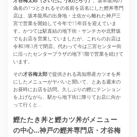
才谷梅太郎（さいだに
うめたろう）
。坂本龍馬の
偽名の1つとされるその名前を店名にした鰹丼専門
店は、坂本龍馬の出身地・土佐から離れた神戸三
宮で営業を開始して今年で15年目を迎えていま
す。かつては駅直結の地下街・サンチカや北野坂
でもお店を営業していましたが、これらのお店は
令和3年3月で閉店。代わって今は三宮センター街
に沿ったセンタープラザの地下1階で営業を続けて
います。
その
才谷梅太郎
で提供される高知県産カツオを丼
にしたメニューがヤバいと聞いて、とある週末の
お昼時にお店を訪問。久しぶりの鰹にテンション
を上げながら、駅から地下街に降りてお店に向か
って行くと…
鰹たたき丼と鰹カツ丼がメニュー
の中心…神戸の鰹丼専門店・才谷梅