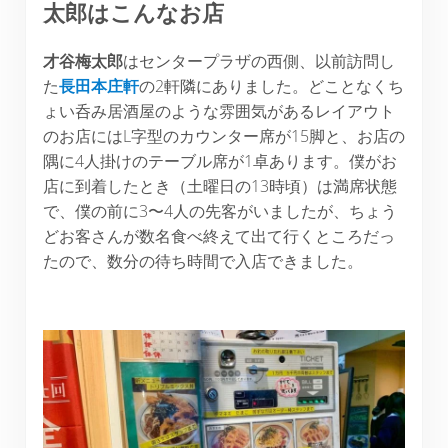
太郎はこんなお店
才谷梅太郎
はセンタープラザの西側、以前訪問し
た
長田本庄軒
の2軒隣にありました。どことなくち
ょい呑み居酒屋のような雰囲気があるレイアウト
のお店にはL字型のカウンター席が15脚と、お店の
隅に4人掛けのテーブル席が1卓あります。僕がお
店に到着したとき（土曜日の13時頃）は満席状態
で、僕の前に3〜4人の先客がいましたが、ちょう
どお客さんが数名食べ終えて出て行くところだっ
たので、数分の待ち時間で入店できました。