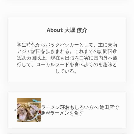
w
a
i
i
e
i
c
n
n
d
t
e
t
k
d
t
b
e
e
i
About
大堀 僚介
e
o
r
d
t
r
o
e
I
学生時代からバックパッカーとして、主に東南
k
s
n
アジア諸国を歩きまわる。これまでの訪問国数
t
は20カ国以上。現在も出張を口実に国内外へ旅
行して、ローカルフードを食べ歩くのを趣味と
している。
前の投稿:
ラーメン荘おもしろい方へ 池田店で
豚Wラーメンを食す