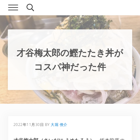
Skip to main content
Skip to header right navigation
Skip to site footer
Menu
Search...
現実逃避.com
食べ歩き、一人旅…そして時々家族旅行
才谷梅太郎の鰹たたき丼が
コスパ神だった件
2022年11月30日
BY
大堀 僚介