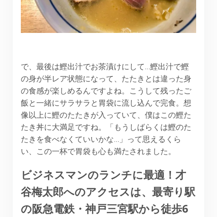
で、最後は鰹出汁でお茶漬けにして…鰹出汁で鰹
の身が半レア状態になって、たたきとは違った身
の食感が楽しめるんですよね。こうして残ったご
飯と一緒にサラサラと胃袋に流し込んで完食。想
像以上に鰹のたたきが入っていて、僕はこの鰹た
たき丼に大満足ですね。「もうしばらくは鰹のた
たきを食べなくていいかな…」って思えるくら
い、この一杯で胃袋も心も満たされました。
ビジネスマンのランチに最適！才
谷梅太郎へのアクセスは、最寄り駅
の阪急電鉄・神戸三宮駅から徒歩6