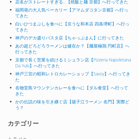
店名がストレートすぎる…【焼飯と麺 京都】へ行ってきた
福岡発の大人気ベーカリー【アマムダコタン京都】へ行っ
てきた
白いひつまぶしを食べに【京うな和本店 四条堺町】へ行っ
てきた
神戸のデカ盛りパスタ店【ちゃっぷまん】に行ってきた
あの超どろどろラーメンは健在か？【麺屋極鶏 円町店】へ
行ってきた
京都で長く営業を続けるミシュラン店【Pizzeria Napoletana
Da Yuki】へ行ってきた
神戸三宮の昭和レトロカレーショップ【Savoy】へ行ってき
た
名物堂島マウンテンカレーを食べに【ダル食堂】へ行って
きた
かの伝説の味を引き継ぐ店【揚子江ラーメン 名門】実際ど
う？
カテゴリー