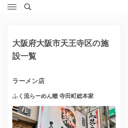
Skip to main content
Skip to header right navigation
Skip to site footer
Menu
Search...
現実逃避.com
食べ歩き、一人旅…そして時々家族旅行
大阪府大阪市天王寺区の施
設一覧
ラーメン店
ふく流らーめん轍 寺田町総本家