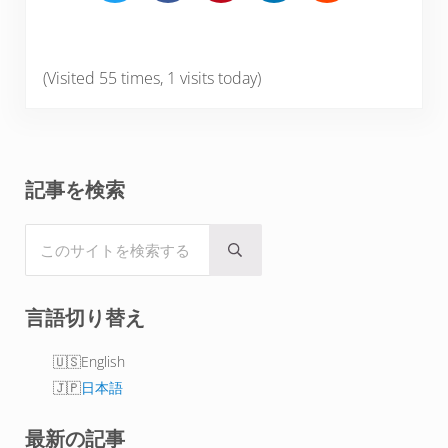
a
a
a
a
a
r
r
r
r
r
e
e
e
e
e
(Visited 55 times, 1 visits today)
o
o
o
o
o
n
n
n
n
n
T
F
P
L
R
w
a
i
i
e
Sidebar
記事を検索
i
c
n
n
d
t
e
t
k
d
このサイトを検索する
t
b
e
e
i
Submit search
e
o
r
d
t
r
o
e
I
言語切り替え
k
s
n
t
English
日本語
最新の記事