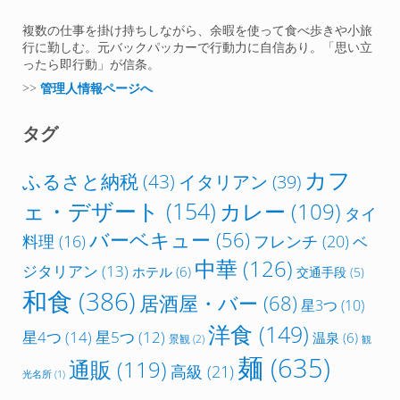
複数の仕事を掛け持ちしながら、余暇を使って食べ歩きや小旅
行に勤しむ。元バックパッカーで行動力に自信あり。「思い立
ったら即行動」が信条。
>>
管理人情報ページへ
タグ
カフ
ふるさと納税
(43)
イタリアン
(39)
ェ・デザート
(154)
カレー
(109)
タイ
バーベキュー
(56)
フレンチ
(20)
料理
(16)
ベ
中華
(126)
ジタリアン
(13)
ホテル
(6)
交通手段
(5)
和食
(386)
居酒屋・バー
(68)
星3つ
(10)
洋食
(149)
星4つ
(14)
星5つ
(12)
温泉
(6)
景観
(2)
観
麺
(635)
通販
(119)
高級
(21)
光名所
(1)