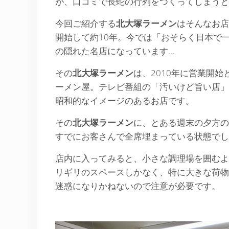
が、口コミで長蛇の行列をつくってしまうと
今回ご紹介する
北大塚ラーメン
はそんなお店
開始して約10年。今では「おそらく日本で
の隠れた名店になっています…
その
北大塚ラーメン
は、2010年に営業開
ーメン屋。テレビ番組の「汚いけど旨い店」
昭和的なイメージのあるお店です。
その
北大塚ラーメン
に、とある週末の夕方の
すでにお客さんで全席埋まっている状態でし
店内に入ってみると、小さな調理場を囲むよ
リギリのスペースしかなく、特に大きな荷物
迷惑になりかねないので注意が必要です。