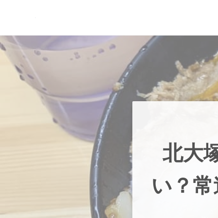
Skip to main content
Skip to header right navigation
Skip to site footer
現実逃避.com
食べ歩き、一人旅…そして時々家族旅行
北大
い？常