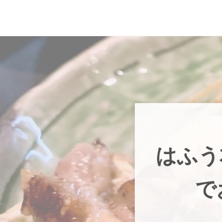
Skip to main content
Skip to header right navigation
Skip to site footer
現実逃避.com
食べ歩き、一人旅…そして時々家族旅行
はふう
で