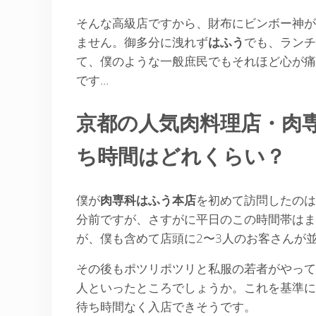
そんな高級店ですから、財布にビンボー神が
ません。御多分に洩れず
はふう
でも、ランチ
て、僕のような一般庶民でもそれほど心が痛
です…
京都の人気肉料理店・肉
ち時間はどれくらい？
僕が
肉専科はふう本店
を初めて訪問したのは
分前ですが、さすがに平日のこの時間帯はま
が、僕も含めて店頭に2〜3人のお客さんが
その後もポツリポツリと私服の若者がやって
人といったところでしょうか。これを基準に
待ち時間なく入店できそうです。