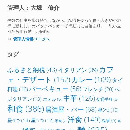
管理人：大堀 僚介
複数の仕事を掛け持ちしながら、余暇を使って食べ歩きや小旅
行に勤しむ。元バックパッカーで行動力に自信あり。「思い立
ったら即行動」が信条。
>>
管理人情報ページへ
タグ
カフ
ふるさと納税
(43)
イタリアン
(39)
ェ・デザート
(152)
カレー
(109)
タイ
バーベキュー
(56)
フレンチ
(20)
料理
(16)
ベ
中華
(126)
ジタリアン
(13)
ホテル
(6)
交通手段
(5)
和食
(386)
居酒屋・バー
(68)
星3つ
(10)
洋食
(149)
星4つ
(14)
星5つ
(12)
温泉
(6)
景観
(2)
観