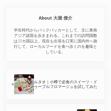
i
c
n
n
d
t
e
t
k
d
t
b
e
e
i
About
大堀 僚介
e
o
r
d
t
r
o
e
I
学生時代からバックパッカーとして、主に東南
k
s
n
アジア諸国を歩きまわる。これまでの訪問国数
t
は20カ国以上。現在も出張を口実に国内外へ旅
行して、ローカルフードを食べ歩くのを趣味と
している。
前の投稿:
ルタオ｜小樽で必食のスイーツ・ド
ゥーブルフロマージュを試してみた
次の投稿: