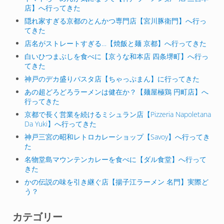
店】へ行ってきた
隠れ家すぎる京都のとんかつ専門店【宮川豚衛門】へ行っ
てきた
店名がストレートすぎる…【焼飯と麺 京都】へ行ってきた
白いひつまぶしを食べに【京うな和本店 四条堺町】へ行っ
てきた
神戸のデカ盛りパスタ店【ちゃっぷまん】に行ってきた
あの超どろどろラーメンは健在か？【麺屋極鶏 円町店】へ
行ってきた
京都で長く営業を続けるミシュラン店【Pizzeria Napoletana
Da Yuki】へ行ってきた
神戸三宮の昭和レトロカレーショップ【Savoy】へ行ってき
た
名物堂島マウンテンカレーを食べに【ダル食堂】へ行って
きた
かの伝説の味を引き継ぐ店【揚子江ラーメン 名門】実際ど
う？
カテゴリー