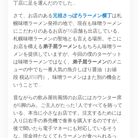
丁店に足を運んだのでした…
さて、お店のある
元祖さっぽろラーメン横丁
は札
幌味噌ラーメン発祥の地で、現在も味噌ラーメン
にこだわりのあるお店が16店舗も出店している、
札幌味噌ラーメンの聖地とも言える場所。そこに
お店を構える
弟子屈ラーメン
ももちろん味噌ラー
メンを提供していますが、今回の僕のターゲット
は味噌ラーメンではなく、
弟子屈ラーメン
のメニ
ューの中でも一番人気の魚介しぼり醤油（お値
段 税込850円）。味噌ラーメンはまた別の機会と
いうことで…
昔ながらの飲み屋街風情のお店にはカウンター席
が6脚のみ。ご主人がたった1人ですべてを賄って
いる、本当に小さなお店です。注文するためには
入り口右手の券売機で食券を購入するのですが、
後で聞いたら電子マネーにも対応しているそう
な。現金持たなくてもラーメンが食べられるっ