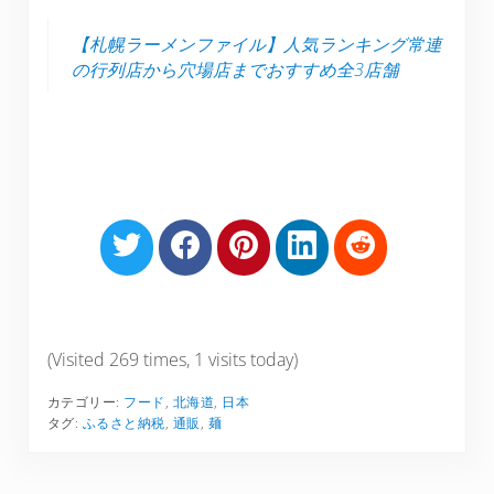
【札幌ラーメンファイル】人気ランキング常連
の行列店から穴場店までおすすめ全3店舗
S
S
S
S
S
h
h
h
h
h
a
a
a
a
a
r
r
r
r
r
e
e
e
e
e
(Visited 269 times, 1 visits today)
o
o
o
o
o
カテゴリー:
フード
,
北海道
,
日本
n
n
n
n
n
タグ:
ふるさと納税
,
通販
,
麺
T
F
P
L
R
w
a
i
i
e