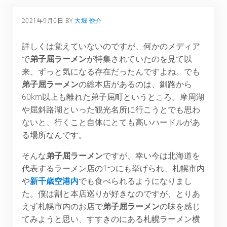
2021年9月6日
BY
大堀 僚介
詳しくは覚えていないのですが、何かのメディア
で
弟子屈ラーメン
が特集されていたのを見て以
来、ずっと気になる存在だったんですよね。でも
弟子屈ラーメン
の総本店があるのは、釧路から
60km以上も離れた弟子屈町というところ。摩周湖
や屈斜路湖といった観光名所に行こうとでも思わ
ないと、行くこと自体にとても高いハードルがあ
る場所なんです。
そんな
弟子屈ラーメン
ですが、幸い今は北海道を
代表するラーメン店の1つにも挙げられ、札幌市内
や
新千歳空港内
でも食べられるようになりまし
た。僕は割と本店巡りが好きなのですが、とりあ
えず札幌市内のお店で
弟子屈ラーメン
の味を感じ
てみようと思い、すすきのにある札幌ラーメン横