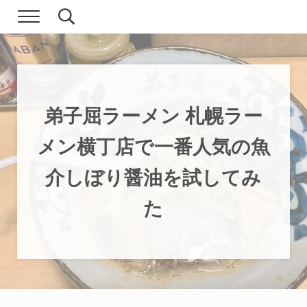
Skip to main content
Skip to header right navigation
Skip to site footer
Menu
Search...
現実逃避.com
食べ歩き、一人旅…そして時々家族旅行
弟子屈ラーメン 札幌ラー
メン横丁店で一番人気の魚
介しぼり醤油を試してみ
た