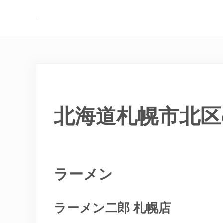
Skip to main content
Skip to header right navigation
Skip to site footer
現実逃避.com
食べ歩き、一人旅…そして時々家族旅行
北海道札幌市北区
ラーメン
ラーメン二郎 札幌店