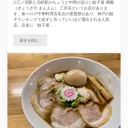
JR三ノ宮駅と元町駅のちょうど中間の辺りに餃子屋 満園
（ぎょうざや まんえん） 三宮店というお店がありま
す。食べログ中華料理百名店の受賞歴があり、神戸の餃
子ランキングで必ずと言っていいほど選出される人気
店。店名に「餃子屋 …
続きを読む…
餃子屋 満園 三宮店が予想以上にアジアンチックだったけど