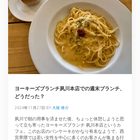
ヨーキーズブランチ夙川本店での週末ブランチ、
どうだった？
2024年11月27日
BY
大堀 僚介
夙川で朝の用事を済ませた後、ちょっと休憩しようと思
って立ち寄ったヨーキーズブランチ 夙川本店というカ
フェ。このお店のパンケーキがかなり有名なようで、西
宮界隈では若い女性を中心に多くのお客さんが集まる行