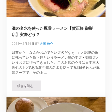
灘の名水を使った豚骨ラーメン【賀正軒 御影
店】実際どう？
2025年2月24日
BY
大堀 僚介
以前から「なんかおめでたい店名だなぁ…」と記憶の角
に残っていた賀正軒というラーメン屋の本店・御影店と
いうお店に行ってきました。このお店のウリは日本三大
酒処の1つである灘五郷の名水を使って丸3日煮込んだ豚
骨スープで、その上 …
続きを読む…
灘の名水を使った豚骨ラーメン【賀正軒 御影店】実際どう