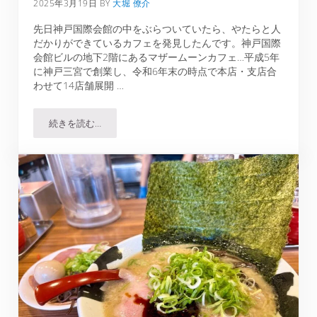
2025年3月19日
BY
大堀 僚介
先日神戸国際会館の中をぶらついていたら、やたらと人
だかりができているカフェを発見したんです。神戸国際
会館ビルの地下2階にあるマザームーンカフェ…平成5年
に神戸三宮で創業し、令和6年末の時点で本店・支店合
わせて14店舗展開 …
続きを読む…
このケーキはヤバい…【マザームーンカフェ 神戸国際会館