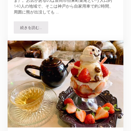
ま）。お店があるのは豊岡市但東町栗尾という人口約
140人の地域で、そこは神戸から自家用車で約2時間、
周囲に熊が出没しても …
続きを読む…
但熊｜過去に5時間待ちを記録した名物の卵かけご飯は…