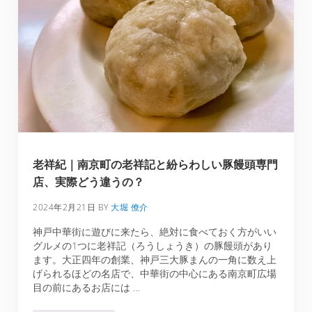
老祥紀｜南京町の老祥記と紛らわしい豚饅頭専門
店、実際どう違うの？
2024年2月21日
BY
大堀 僚介
神戸中華街に遊びに来たら、絶対に食べておく方がいい
グルメの1つに老祥記（ろうしょうき）の豚饅頭があり
ます。大正四年の創業、神戸三大豚まんの一角に数え上
げられるほどの名店で、中華街の中心にある南京町広場
目の前にあるお店には …