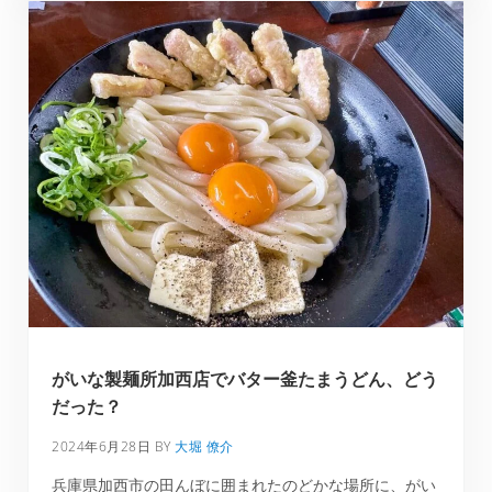
がいな製麺所加西店でバター釜たまうどん、どう
だった？
2024年6月28日
BY
大堀 僚介
兵庫県加西市の田んぼに囲まれたのどかな場所に、がい