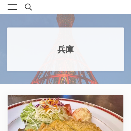
Skip to main content
Skip to header right navigation
Skip to site footer
Menu
Search...
現実逃避.com
食べ歩き、一人旅…そして時々家族旅行
兵庫