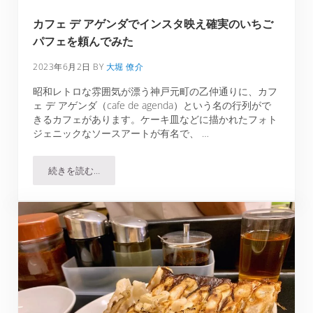
カフェ デ アゲンダでインスタ映え確実のいちご
パフェを頼んでみた
2023年6月2日
BY
大堀 僚介
昭和レトロな雰囲気が漂う神戸元町の乙仲通りに、カフ
ェ デ アゲンダ（cafe de agenda）という名の行列がで
きるカフェがあります。ケーキ皿などに描かれたフォト
ジェニックなソースアートが有名で、 …
続きを読む…
カフェ デ アゲンダでインスタ映え確実のいちごパフェを