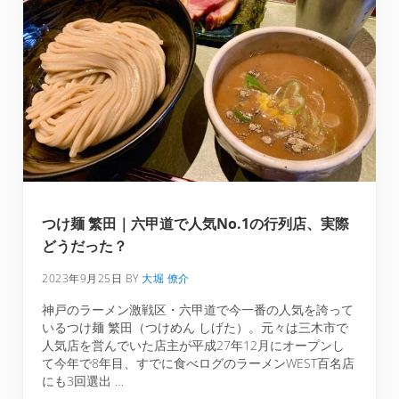
つけ麺 繁田｜六甲道で人気No.1の行列店、実際
どうだった？
2023年9月25日
BY
大堀 僚介
神戸のラーメン激戦区・六甲道で今一番の人気を誇って
いるつけ麺 繁田（つけめん しげた）。元々は三木市で
人気店を営んでいた店主が平成27年12月にオープンし
て今年で8年目、すでに食べログのラーメンWEST百名店
にも3回選出 …