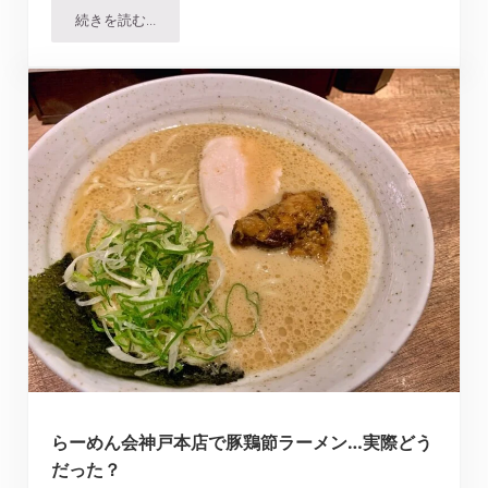
続きを読む…
老祥紀｜南京町の老祥記と紛らわしい豚饅頭専門店、実際
らーめん会神戸本店で豚鶏節ラーメン…実際どう
だった？