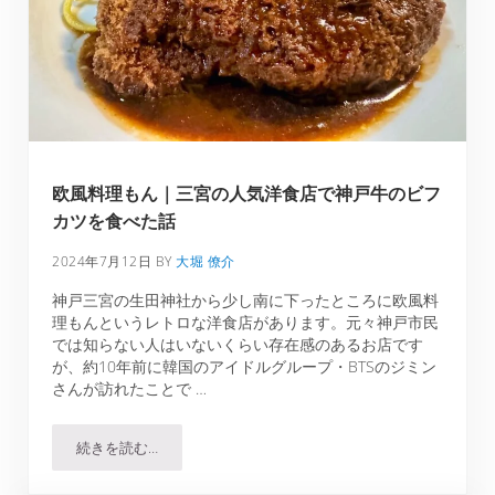
欧風料理もん｜三宮の人気洋食店で神戸牛のビフ
カツを食べた話
2024年7月12日
BY
大堀 僚介
神戸三宮の生田神社から少し南に下ったところに欧風料
理もんというレトロな洋食店があります。元々神戸市民
では知らない人はいないくらい存在感のあるお店です
が、約10年前に韓国のアイドルグループ・BTSのジミン
さんが訪れたことで …
続きを読む…
欧風料理もん｜三宮の人気洋食店で神戸牛のビフカツを食へ