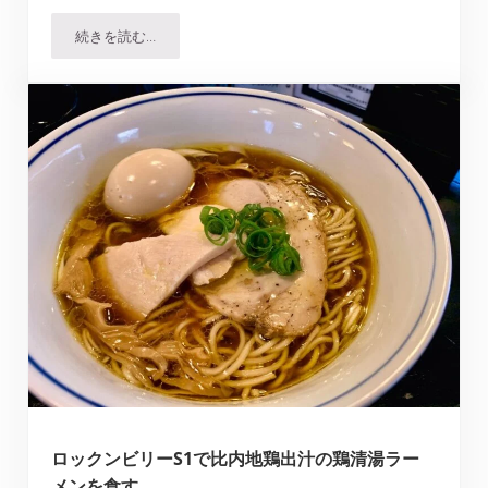
続きを読む…
つけ麺 繁田｜六甲道で人気No.1の行列店、実際どうだった
ロックンビリーS1で比内地鶏出汁の鶏清湯ラー
メンを食す