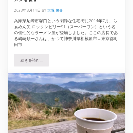
2023年8月14日
BY
大堀 僚介
兵庫県尼崎市塚口という閑静な住宅街に2014年7月、ら
ぁめん矢 ロックンビリーS1（スーパーワン）という名
の個性的なラーメン屋が登場しました。ここの店長であ
る嶋崎順一さんは、かつて神奈川県相模原市→東京都町
田市 …
続きを読む…
ロックンビリーS1で比内地鶏出汁の鶏清湯ラーメンを食す