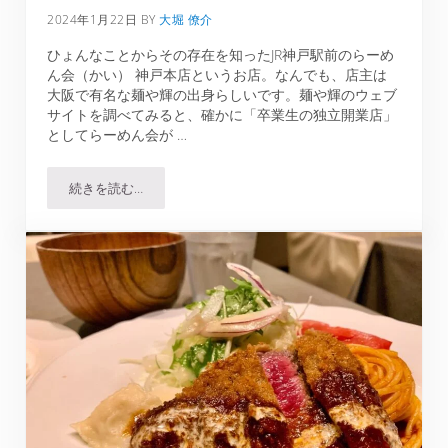
2024年1月22日
BY
大堀 僚介
ひょんなことからその存在を知ったJR神戸駅前のらーめ
ん会（かい） 神戸本店というお店。なんでも、店主は
大阪で有名な麺や輝の出身らしいです。麺や輝のウェブ
サイトを調べてみると、確かに「卒業生の独立開業店」
としてらーめん会が …
続きを読む…
らーめん会神戸本店で豚鶏節ラーメン…実際どうだった？