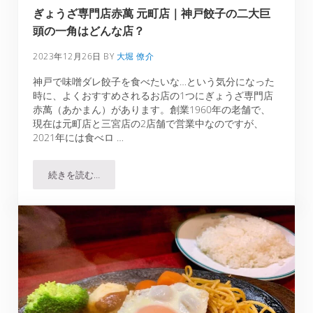
ぎょうざ専門店赤萬 元町店｜神戸餃子の二大巨
頭の一角はどんな店？
2023年12月26日
BY
大堀 僚介
神戸で味噌ダレ餃子を食べたいな…という気分になった
時に、よくおすすめされるお店の1つにぎょうざ専門店
赤萬（あかまん）があります。創業1960年の老舗で、
現在は元町店と三宮店の2店舗で営業中なのですが、
2021年には食べロ …
続きを読む…
ぎょうざ専門店赤萬 元町店｜神戸餃子の二大巨頭の一角は