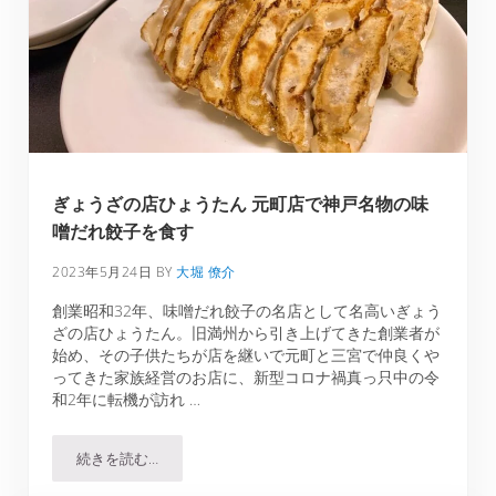
ぎょうざの店ひょうたん 元町店で神戸名物の味
噌だれ餃子を食す
2023年5月24日
BY
大堀 僚介
創業昭和32年、味噌だれ餃子の名店として名高いぎょう
ざの店ひょうたん。旧満州から引き上げてきた創業者が
始め、その子供たちが店を継いで元町と三宮で仲良くや
ってきた家族経営のお店に、新型コロナ禍真っ只中の令
和2年に転機が訪れ …
続きを読む…
ぎょうざの店ひょうたん 元町店で神戸名物の味噌だれ餃子