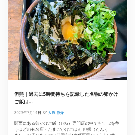
但熊｜過去に5時間待ちを記録した名物の卵かけ
ご飯は…
2023年7月14日
BY
大堀 僚介
関西にある卵かけご飯（TKG）専門店の中でも1、2を争
うほどの有名店・たまごかけごはん 但熊（たんく