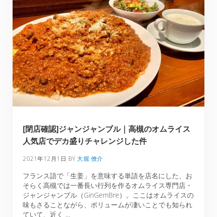
[閉店確認]ジャンジャンブル｜高槻のオムライス
人気店でデカ盛りチャレンジした件
2021年12月1日
BY
大堀 僚介
フランス語で「生姜」を意味する単語を店名にした、お
そらく高槻では一番長い行列を作るオムライス専門店・
ジャンジャンブル（GinGemBre）。ここはオムライスの
味もさることながら、ボリュームが凄いことでも知られ
ていて、近く …