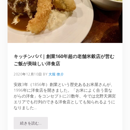
キッチンパパ｜創業160年超の老舗米穀店が営む
ご飯が美味しい洋食店
2020年12月10日
BY
大堀 僚介
安政3年（1856年）創業という歴史あるお米屋さんが、
1996年に洋食店を開きました。「お米によく合う昔な
がらの洋食」をコンセプトに20数年、今では北野天満宮
エリアでも行列のできる洋食店としても知られるように
なりました…
続きを読む…
キッチンパパ｜創業160年超の老舗米穀店が営むご飯が美