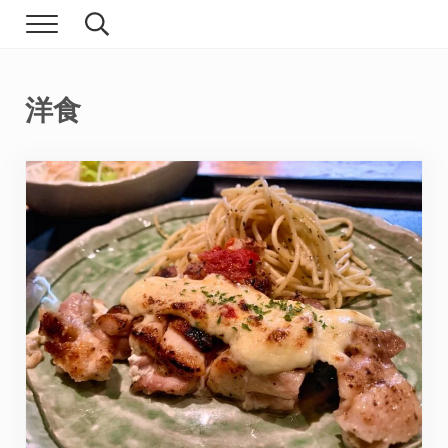
Skip to main content
Skip to header right navigation
Skip to site footer
Menu
Search...
現実逃避.com
食べ歩き、一人旅…そして時々家族旅行
洋食