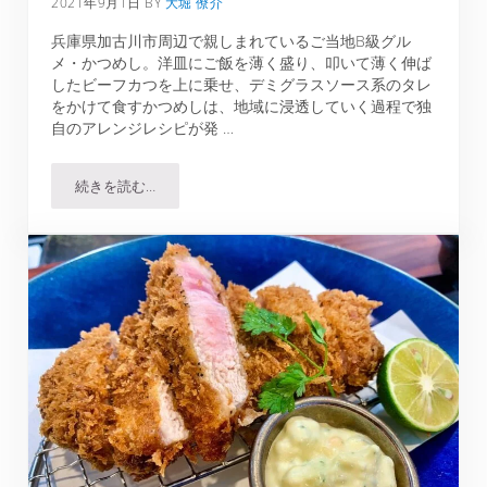
2021年9月1日
BY
大堀 僚介
兵庫県加古川市周辺で親しまれているご当地B級グル
メ・かつめし。洋皿にご飯を薄く盛り、叩いて薄く伸ば
したビーフカつを上に乗せ、デミグラスソース系のタレ
をかけて食すかつめしは、地域に浸透していく過程で独
自のアレンジレシピが発 …
続きを読む…
本家かつめし亭｜加古川のご当地B級グルメを地元No.1の