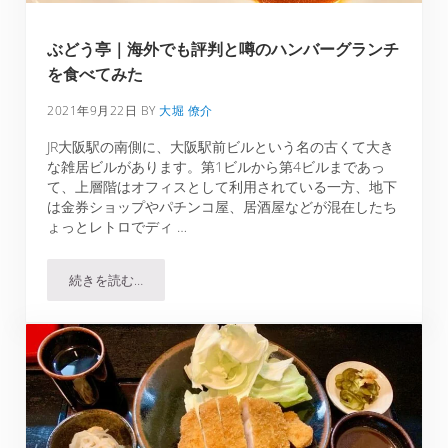
ぶどう亭｜海外でも評判と噂のハンバーグランチ
を食べてみた
2021年9月22日
BY
大堀 僚介
JR大阪駅の南側に、大阪駅前ビルという名の古くて大き
な雑居ビルがあります。第1ビルから第4ビルまであっ
て、上層階はオフィスとして利用されている一方、地下
は金券ショップやパチンコ屋、居酒屋などが混在したち
ょっとレトロでディ …
続きを読む…
ぶどう亭｜海外でも評判と噂のハンバーグランチを食べて