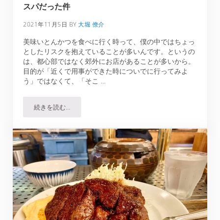
スパだった件
2021年11月5日
BY
大堀 僚介
美味いとんかつを食べに行く時って、僕の中ではちょっ
としたリスクを抱えていることが多いんです。というの
は、都心部ではなく郊外にお店があることが多いから。
目的が「近くで用事ができた時についでに行ってみよ
う」ではなくて、「そこ …
続きを読む…
とんかつひろ喜 徳庵本店の定食がどれも超絶コスパだった