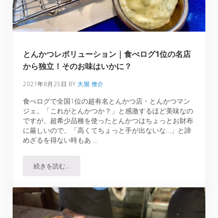
とんかつレボリューション｜食べログ1位の名店
から独立！そのお味はいかに？
2021年8月25日
BY
大堀 僚介
食べログで全国1位の超有名とんかつ店・とんかつマン
ジェ。「これがとんかつか？」と感激するほど美味なの
ですが、超希少品種を使ったとんかつはちょっとお財布
に厳しいので、「高くてちょっと手が出ないな…」と諦
めざるを得ない時もあ …
続きを読む…
とんかつレボリューション｜食べログ1位の名店から独立