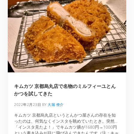
キムカツ 京都烏丸店で名物のミルフィーユとん
かつを試してきた
2022年2月23日
BY
大堀 僚介
キムカツ 京都烏丸店というとんかつ屋さんの存在を知
ったのは、何気なくインスタを眺めていたとき。突然…
「インスタ見たよ！」でキムカツ膳が1680円→1000円
という書き込みが目に飛び込んできたんです（注：キャ