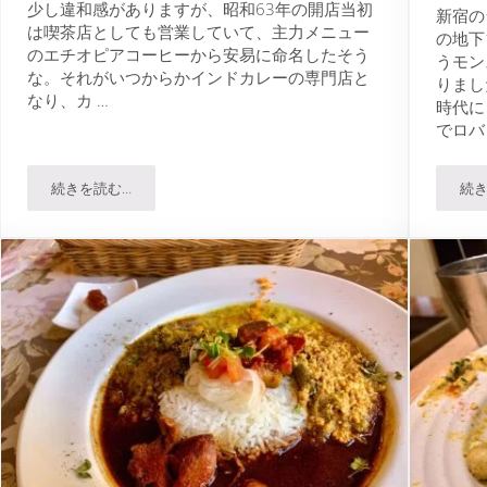
少し違和感がありますが、昭和63年の開店当初
新宿の
は喫茶店としても営業していて、主力メニュー
の地下
のエチオピアコーヒーから安易に命名したそう
うモン
な。それがいつからかインドカレーの専門店と
りまし
なり、カ …
時代に
でロバ
続きを読む…
続き
レーを食す
エチオピア｜カレー激戦区・神保町の名店が作るインドカレー