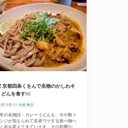
家 京都四条くをんで名物のかしわキ
うどんを食す￼
9月28日
BY
大堀 僚介
冬の名物詩・カレーうどんも、今や数々
ンジが加えられて若者ウケする食べ物へ
く姿を変えてきています。その影響か、