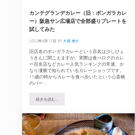
カンテグランデカレー（旧：ポンガラカレ
ー）阪急サン広場店で全部盛りプレートを
試してみた
2022年8月12日
BY
大堀 僚介
旧店名のポンガラカレーという店名は少しひょ
うきんに聞こえますが、実際は食べログのカレ
ー百名店などカレー人気ランキングの常連、か
なり凄腕で知られているカレーショップです。
15歳の時からカレーを食べ歩いたという心斎橋
のバー …
続きを読む…
カンテグランデカレー（旧：ポンガラカレー）阪