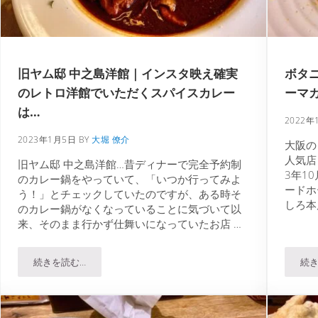
旧ヤム邸 中之島洋館｜インスタ映え確実
ボタ
のレトロ洋館でいただくスパイスカレー
ーマ
は…
2022年
2023年1月5日
BY
大堀 僚介
大阪の
人気店・
旧ヤム邸 中之島洋館…昔ディナーで完全予約制
3年1
のカレー鍋をやっていて、「いつか行ってみよ
ードホ
う！」とチェックしていたのですが、ある時そ
しろ本
のカレー鍋がなくなっていることに気づいて以
来、そのまま行かず仕舞いになっていたお店 …
続きを読む…
続き
辛カレーのお味はいかに？
旧ヤム邸 中之島洋館｜インスタ映え確実のレトロ洋館でいた