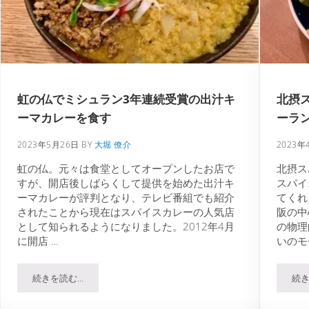
虹の仏でミシュラン3年連続受賞の出汁キ
北摂
ーマカレーを食す
ーラ
2023年5月26日
BY
大堀 僚介
2023年
虹の仏。元々は食堂としてオープンしたお店で
北摂ス
すが、開店後しばらくして提供を始めた出汁キ
スパイ
ーマカレーが評判となり、テレビ番組でも紹介
てくれ
されたことから現在はスパイスカレーの人気店
阪の中
として知られるようになりました。2012年4月
の物理
に開店 …
いのモ
続きを読む…
続き
ライスを食す
虹の仏でミシュラン3年連続受賞の出汁キーマカレーを食す