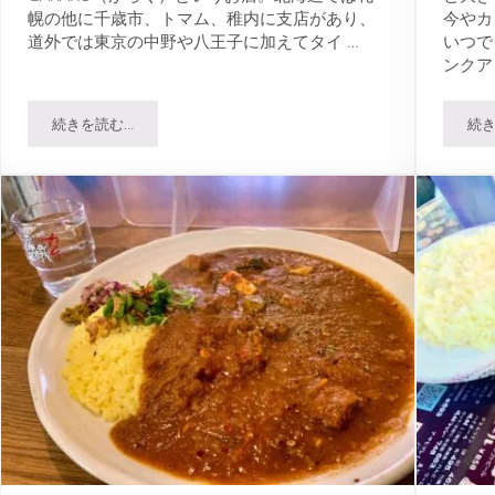
幌の他に千歳市、トマム、稚内に支店があり、
今やカ
道外では東京の中野や八王子に加えてタイ …
いつで
ンクア
続きを読む…
続き
子カレーを食す
スープカレーGARAKU 札幌本店で一番人気のスープカレーは…