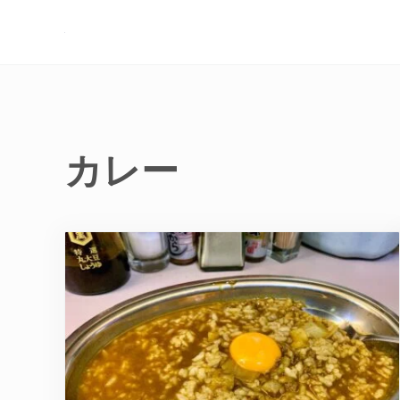
Skip to main content
Skip to header right navigation
Skip to site footer
現実逃避.com
食べ歩き、一人旅…そして時々家族旅行
カレー