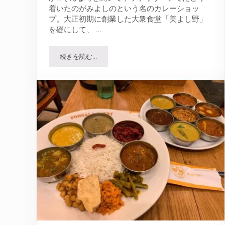
着いたのがみよしのという名のカレーショッ
プ。大正初期に創業した大衆食堂「美よし野」
を礎にして、 …
続きを読む…
みよしの狸小路店で札幌市民のソウルフード・餃