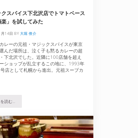
ックスパイス下北沢店でトマトベース
極楽」を試してみた
1月14日
BY
大堀 僚介
カレーの元祖・マジックスパイスが東京
選んだ場所は、泣く子も黙るカレーの超
・下北沢でした。近隣に100店舗を超え
ーショップが乱立するこの地に、1993年
2号店として札幌から進出。元祖スープカ
を読む…
きた
マジックスパイス下北沢店でトマトベースの「極楽」を試してみた