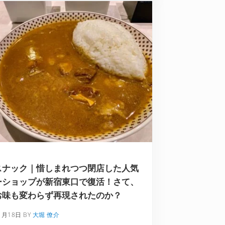
スナック｜惜しまれつつ閉店した人気
ーショップが新宿東口で復活！さて、
お味も変わらず再現されたのか？
1月18日
BY
大堀 僚介