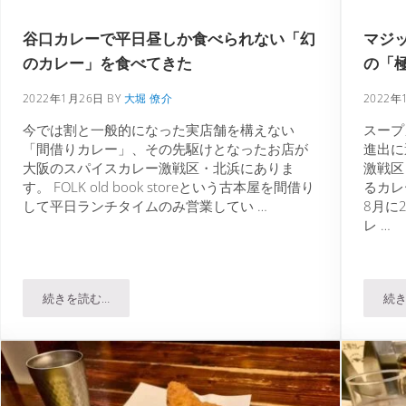
谷口カレーで平日昼しか食べられない「幻
マジ
のカレー」を食べてきた
の「
2022年1月26日
BY
大堀 僚介
2022年
今では割と一般的になった実店舗を構えない
スープ
「間借りカレー」、その先駆けとなったお店が
進出に
大阪のスパイスカレー激戦区・北浜にありま
激戦区
す。 FOLK old book storeという古本屋を間借り
るカレ
して平日ランチタイムのみ営業してい …
8月に
レ …
続きを読む…
続き
急サン広場店で全部盛りプレートを試してみた
谷口カレーで平日昼しか食べられない「幻のカレー」を食べて