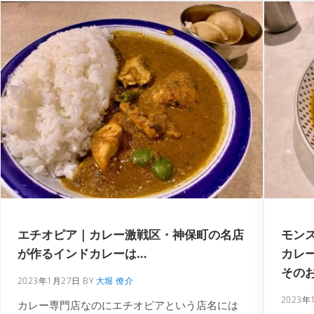
エチオピア｜カレー激戦区・神保町の名店
モン
が作るインドカレーは…
カレ
その
2023年1月27日
BY
大堀 僚介
2023年
カレー専門店なのにエチオピアという店名には