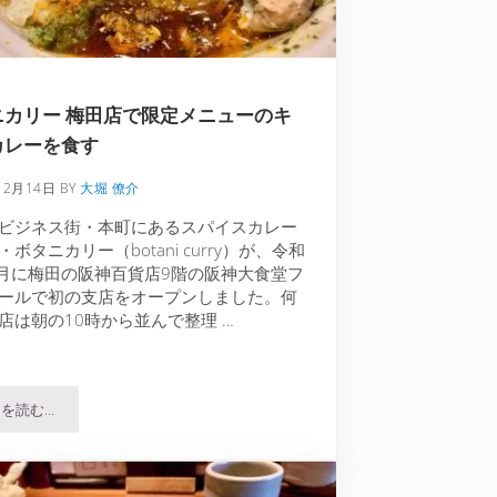
ニカリー 梅田店で限定メニューのキ
カレーを食す
12月14日
BY
大堀 僚介
ビジネス街・本町にあるスパイスカレー
ボタニカリー（botani curry）が、令和
0月に梅田の阪神百貨店9階の阪神大食堂フ
ールで初の支店をオープンしました。何
店は朝の10時から並んで整理 …
を読む…
だくスパイスカレーは…
ボタニカリー 梅田店で限定メニューのキーマカレーを食す