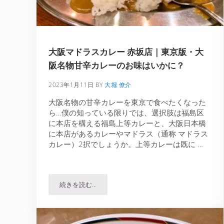
大阪マドラスカレー 赤坂店｜東京版・大
阪名物甘辛カレーのお味はいかに？
2023年1月11日
BY
大堀 僚介
大阪名物の甘辛カレーを東京で食べたくなった
ら…僕の知っている限りでは、選択肢は福島区
に本店を構える福島上等カレーと、大阪日本橋
に本店があるカレーやマドラス（通称 マドラス
カレー）2択でしょうか。上等カレーは既に …
続きを読む…
大阪マドラスカレー 赤坂店｜東京版・大阪名物甘