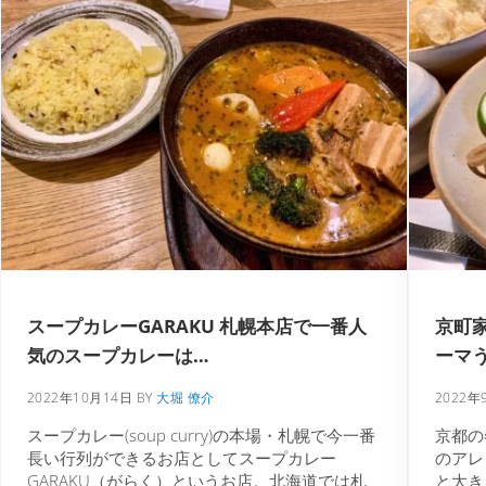
スープカレーGARAKU 札幌本店で一番人
京町
気のスープカレーは…
ーマ
2022年10月14日
BY
大堀 僚介
2022年
スープカレー(soup curry)の本場・札幌で今一番
京都の
長い行列ができるお店としてスープカレー
のアレ
GARAKU（がらく）というお店。北海道では札
と大き