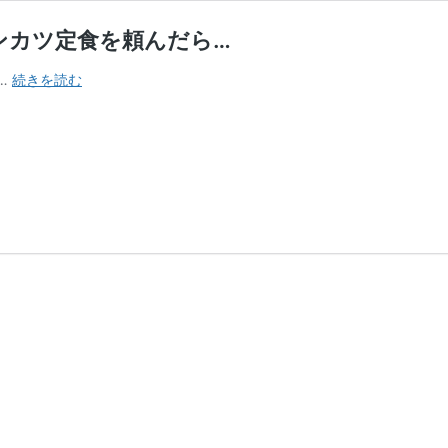
ンカツ定食を頼んだら…
と
…
続きを読む
ん
ま
さ
｜
奈
良
の
ト
ン
カ
ツ
人
気
店
で
チ
キ