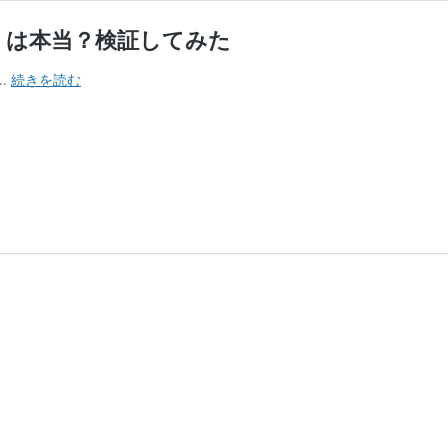
ミは本当？検証してみた
う
…
続きを読む
な
ぎ
和
友
｜
「う
な
ぎ
界
の
二
郎」
の
口
コ
ミ
は