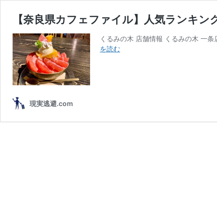
【奈良県カフェファイル】人気ランキン
くるみの木 店舗情報 くるみの木 一条店住
【奈
を読む
良
県
カ
フ
ェ
現実逃避.com
フ
ァ
イ
ル】
人
気
ラ
ン
キ
ン
グ