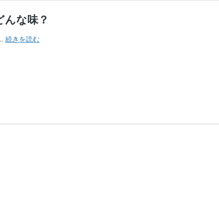
どんな味？
ご
…
続きを読む
ち
と
ん
代々
木
本
店
で
食
べ
る
豚
汁
定
食
は
ど